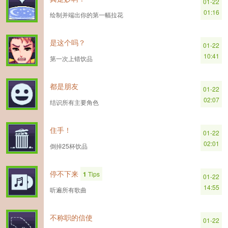
01-22
01:16
绘制并端出你的第一幅拉花
是这个吗？
01-22
10:41
第一次上错饮品
都是朋友
01-22
02:07
结识所有主要角色
住手！
01-22
02:01
倒掉25杯饮品
停不下来
1
Tips
01-22
14:55
听遍所有歌曲
不称职的信使
01-22