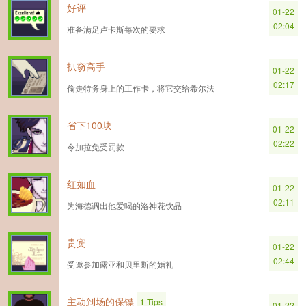
好评
01-22
02:04
准备满足卢卡斯每次的要求
扒窃高手
01-22
02:17
偷走特务身上的工作卡，将它交给希尔法
省下100块
01-22
02:22
令加拉免受罚款
红如血
01-22
02:11
为海德调出他爱喝的洛神花饮品
贵宾
01-22
02:44
受邀参加露亚和贝里斯的婚礼
主动到场的保镖
1
Tips
01-22