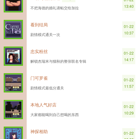
13:40
不把海德的婚礼请帖交给加拉
看到结局
01-22
10:37
剧情模式通关一次
忠实粉丝
01-22
14:17
解锁杰瑞米与猫秋的整张联名专辑
门可罗雀
01-22
11:57
剧情模式最低分通关
本地人气好店
01-22
10:29
大家都能喝到自己想喝的东西
神探相助
01-22