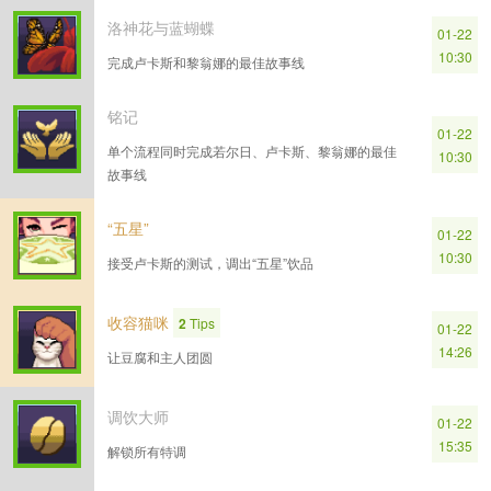
洛神花与蓝蝴蝶
01-22
10:30
完成卢卡斯和黎翁娜的最佳故事线
铭记
01-22
单个流程同时完成若尔日、卢卡斯、黎翁娜的最佳
10:30
故事线
“五星”
01-22
10:30
接受卢卡斯的测试，调出“五星”饮品
收容猫咪
2
Tips
01-22
14:26
让豆腐和主人团圆
调饮大师
01-22
15:35
解锁所有特调