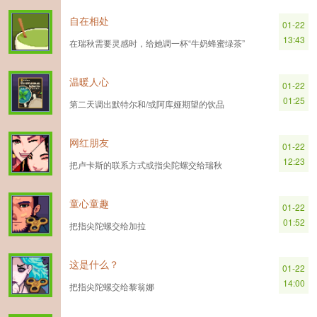
自在相处
01-22
13:43
在瑞秋需要灵感时，给她调一杯“牛奶蜂蜜绿茶”
温暖人心
01-22
01:25
第二天调出默特尔和/或阿库娅期望的饮品
网红朋友
01-22
12:23
把卢卡斯的联系方式或指尖陀螺交给瑞秋
童心童趣
01-22
01:52
把指尖陀螺交给加拉
这是什么？
01-22
14:00
把指尖陀螺交给黎翁娜