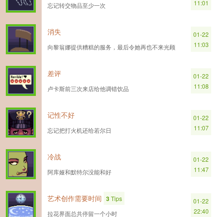
11:01
忘记转交物品至少一次
消失
01-22
11:03
向黎翁娜提供糟糕的服务，最后令她再也不来光顾
差评
01-22
11:08
卢卡斯前三次来店给他调错饮品
记性不好
01-22
11:07
忘记把打火机还给若尔日
冷战
01-22
11:47
阿库娅和默特尔没能和好
艺术创作需要时间
3
Tips
01-22
22:40
拉花界面总共停留一个小时