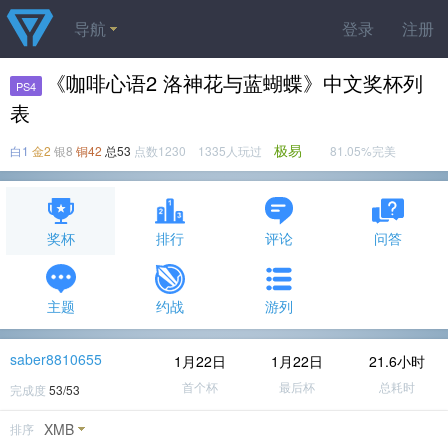
导航
登录
注册
《咖啡心语2 洛神花与蓝蝴蝶》中文奖杯列
PS4
表
极易
白1
金2
银8
铜42
总53
点数1230 1335人玩过
81.05%完美
奖杯
排行
评论
问答
主题
约战
游列
saber8810655
1月22日
1月22日
21.6小时
首个杯
最后杯
总耗时
完成度
53/53
XMB
排序