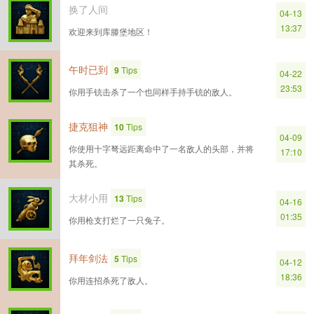
换了人间
04-13
13:37
欢迎来到库滕堡地区！
午时已到
9
Tips
04-22
23:53
你用手铳击杀了一个也同样手持手铳的敌人。
捷克狙神
10
Tips
04-09
你使用十字弩远距离命中了一名敌人的头部，并将
17:10
其杀死。
大材小用
13
Tips
04-16
01:35
你用枪支打烂了一只兔子。
拜年剑法
5
Tips
04-12
18:36
你用连招杀死了敌人。