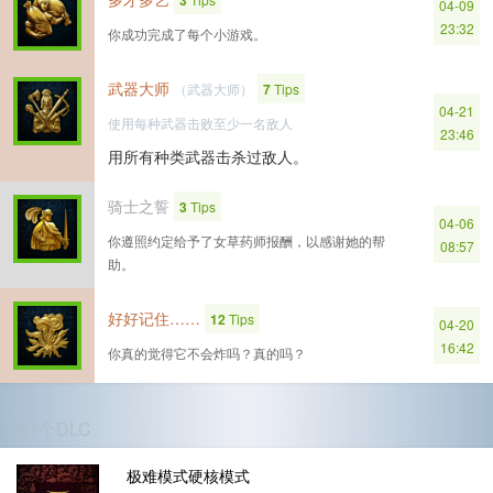
3
04-09
23:32
你成功完成了每个小游戏。
武器大师
（武器大师）
7
Tips
04-21
使用每种武器击败至少一名敌人
23:46
用所有种类武器击杀过敌人。
骑士之誓
3
Tips
04-06
你遵照约定给予了女草药师报酬，以感谢她的帮
08:57
助。
好好记住……
12
Tips
04-20
16:42
你真的觉得它不会炸吗？真的吗？
第1个DLC
极难模式硬核模式