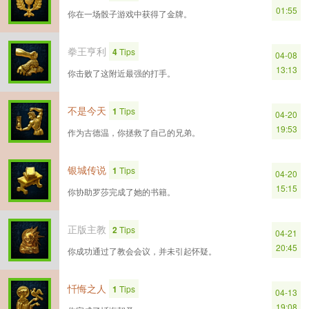
01:55
你在一场骰子游戏中获得了金牌。
拳王亨利
4
Tips
04-08
13:13
你击败了这附近最强的打手。
不是今天
1
Tips
04-20
19:53
作为古德温，你拯救了自己的兄弟。
银城传说
1
Tips
04-20
15:15
你协助罗莎完成了她的书籍。
正版主教
2
Tips
04-21
20:45
你成功通过了教会会议，并未引起怀疑。
忏悔之人
1
Tips
04-13
19:08