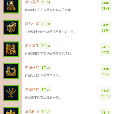
神出鬼没
7
Tips
04-08
08:48
你割断了正在搜寻你的敌人的喉咙。
酒后生烟
2
Tips
04-20
23:51
在醉酒时分制作火药可不是个好主意。
浴火重生
7
Tips
04-13
14:28
你重新锻造了那把你苦苦寻觅的剑。
忠诚伙伴
3
Tips
04-06
10:47
你成功找到并救下了呆呆。
老派枪神
4
Tips
04-20
16:18
你已携带四支上膛的手铳。
金光闪闪
5
Tips
04-10