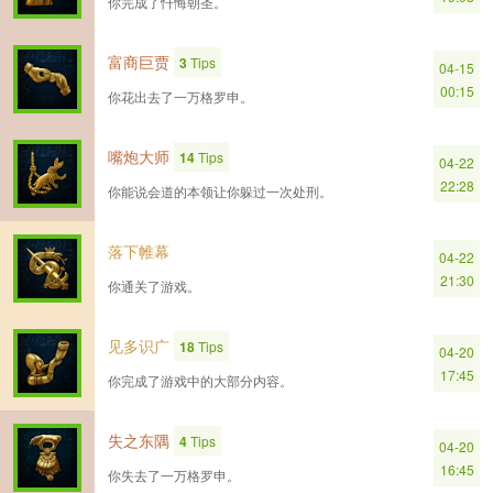
你完成了忏悔朝圣。
富商巨贾
3
Tips
04-15
00:15
你花出去了一万格罗申。
嘴炮大师
14
Tips
04-22
22:28
你能说会道的本领让你躲过一次处刑。
落下帷幕
04-22
21:30
你通关了游戏。
见多识广
18
Tips
04-20
17:45
你完成了游戏中的大部分内容。
失之东隅
4
Tips
04-20
16:45
你失去了一万格罗申。