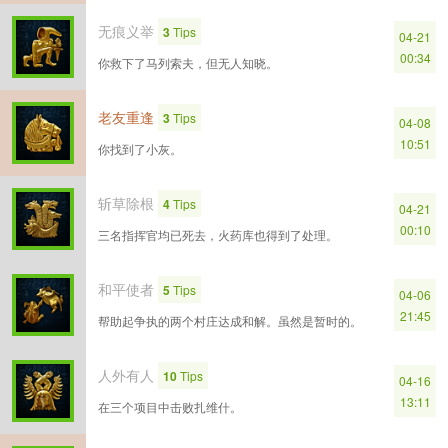
无痕义举
3
Tips
04-21
00:34
你救下了马列索夫，但无人知晓。
老友重逢
3
Tips
04-08
10:51
你找到了小灰。
斩草除根
4
Tips
04-21
00:10
三名指挥官均已死去，火药库也得到了处理。
和平使者
5
Tips
04-06
21:45
帮助起争执的两个村庄达成和解。虽然是暂时的。
人外有人
10
Tips
04-16
13:11
在三个项目中击败扎维什。