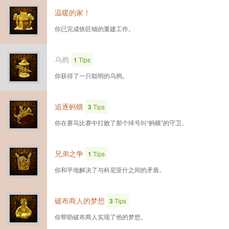
温暖的家！
你已完成铁匠铺的重建工作。
乌鸦
1
Tips
你获得了一只聪明的乌鸦。
追逐蚂蟥
3
Tips
你在赛马比赛中打败了那个绰号叫“蚂蟥”的守卫。
兄弟之争
1
Tips
你和平地解决了与科尼亚什之间的矛盾。
破布商人的梦想
3
Tips
你帮助破布商人实现了他的梦想。