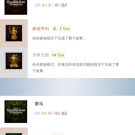
白0
金0
银1
铜1
总2
硬核亨利 · 贰
1
Tips
你在硬核模式下完成了整个故事。
登峰造极
14
Tips
你在硬核模式，并激活所有负面天赋的情况下完成了整
个故事。
第2个DLC
赛马
白0
金0
银0
铜2
总2