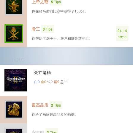
上帝之鞭
5
Tips
你在骑马射箭比赛中获得了150分。
骨工
3
Tips
04-14
19:11
你帮助了刽子手、屠户和骸骨堂守卫。
第3个DLC
死亡笔触
白0
金0
银2
铜9
总11
最高品质
2
Tips
你给了画家最高品质的药剂。
安息吧
3
Tips