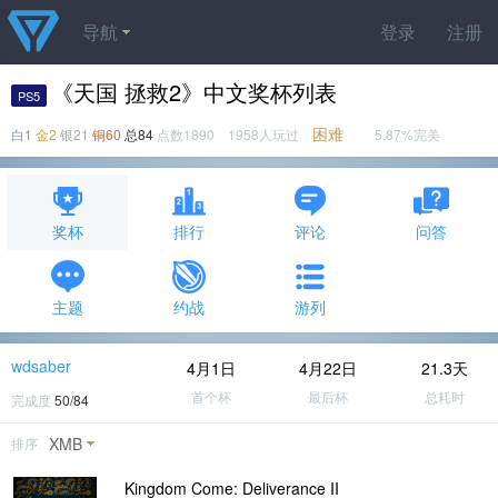
导航
登录
注册
《天国 拯救2》中文奖杯列表
PS5
困难
白1
金2
银21
铜60
总84
点数1890 1958人玩过
5.87%完美
奖杯
排行
评论
问答
主题
约战
游列
wdsaber
4月1日
4月22日
21.3天
首个杯
最后杯
总耗时
完成度
50/84
XMB
排序
Kingdom Come: Deliverance II