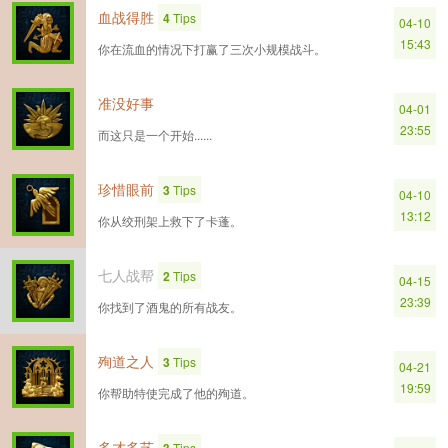
血战得胜
4
Tips
04-10
15:43
你在流血的情况下打赢了三次小规模战斗。
准没好事
04-01
23:55
而这只是一个开始......
珍惜眼前
3
Tips
04-10
13:12
你从绞刑架上救下了卡蓬。
七人战帮
2
Tips
04-15
23:39
你找到了酒鬼的所有战友。
殉道之人
3
Tips
04-21
19:59
你帮助特使完成了他的殉道。
多才多艺
Tips