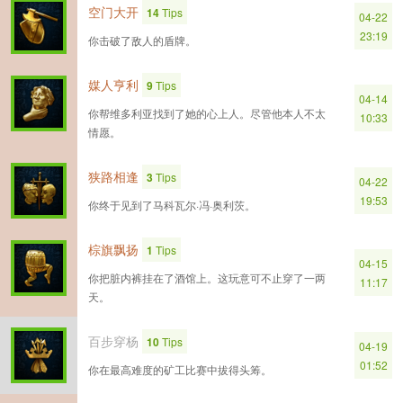
空门大开
14
Tips
04-22
23:19
你击破了敌人的盾牌。
媒人亨利
9
Tips
04-14
你帮维多利亚找到了她的心上人。尽管他本人不太
10:33
情愿。
狭路相逢
3
Tips
04-22
19:53
你终于见到了马科瓦尔·冯·奥利茨。
棕旗飘扬
1
Tips
04-15
你把脏内裤挂在了酒馆上。这玩意可不止穿了一两
11:17
天。
百步穿杨
10
Tips
04-19
01:52
你在最高难度的矿工比赛中拔得头筹。