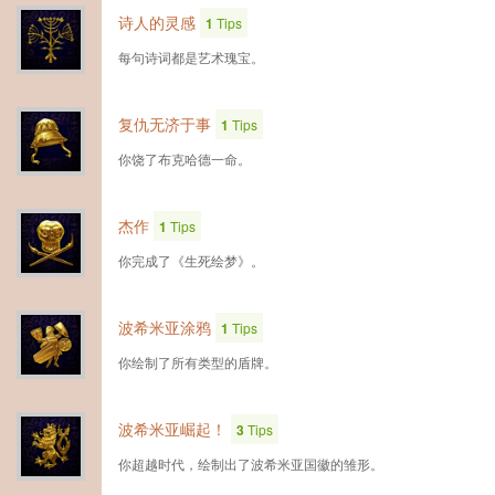
诗人的灵感
1
Tips
每句诗词都是艺术瑰宝。
复仇无济于事
1
Tips
你饶了布克哈德一命。
杰作
1
Tips
你完成了《生死绘梦》。
波希米亚涂鸦
1
Tips
你绘制了所有类型的盾牌。
波希米亚崛起！
3
Tips
你超越时代，绘制出了波希米亚国徽的雏形。