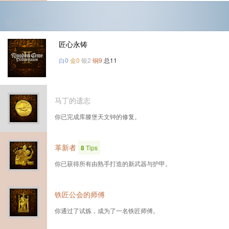
第4个DLC
匠心永铸
白0
金0
银2
铜9
总11
马丁的遗志
你已完成库滕堡天文钟的修复。
革新者
8
Tips
你已获得所有由熟手打造的新武器与护甲。
铁匠公会的师傅
你通过了试炼，成为了一名铁匠师傅。