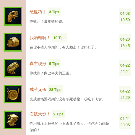
绝世巧手
3
Tips
04-08
19:50
你撬开了最难撬的锁。
我滴鞋啊！
10
Tips
04-20
16:45
在你不省人事期间，有人顺走了你的鞋子。
真主现形
5
Tips
04-22
22:21
你找到了内巴科夫的正主。
戒荤无杀
28
Tips
04-22
21:29
完成整场游戏期间没有杀死动物，或吃下肉食。
石破天惊！
2
Tips
04-21
你用城垛上掉落的巨石杀死了敌人。卡尔会为你骄
23:05
傲的！