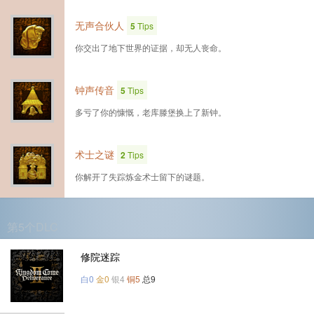
无声合伙人
5
Tips
你交出了地下世界的证据，却无人丧命。
钟声传音
5
Tips
多亏了你的慷慨，老库滕堡换上了新钟。
术士之谜
2
Tips
你解开了失踪炼金术士留下的谜题。
第5个DLC
修院迷踪
白0
金0
银4
铜5
总9