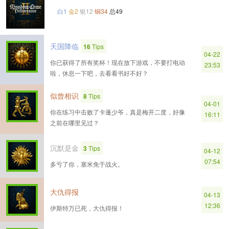
白1
金2
银12
铜34
总49
天国降临
16
Tips
04-22
你已获得了所有奖杯！现在放下游戏，不要打电动
23:53
啦，休息一下吧，去看看书好不好？
似曾相识
8
Tips
04-01
你在练习中击败了卡蓬少爷，真是梅开二度，好像
16:11
之前在哪里见过？
沉默是金
3
Tips
04-12
07:54
多亏了你，塞米免于战火。
大仇得报
04-13
12:36
伊斯特万已死，大仇得报！