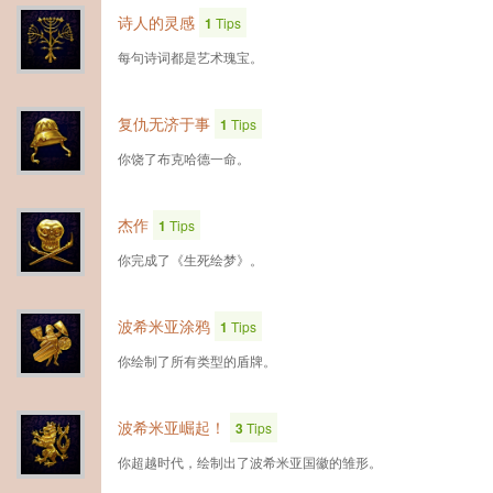
诗人的灵感
1
Tips
每句诗词都是艺术瑰宝。
复仇无济于事
1
Tips
你饶了布克哈德一命。
杰作
1
Tips
你完成了《生死绘梦》。
波希米亚涂鸦
1
Tips
你绘制了所有类型的盾牌。
波希米亚崛起！
3
Tips
你超越时代，绘制出了波希米亚国徽的雏形。