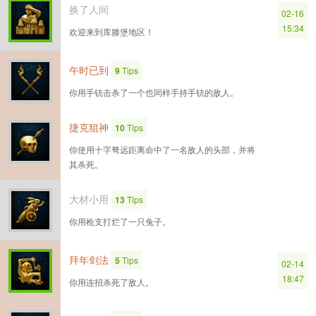
换了人间
02-16
15:34
欢迎来到库滕堡地区！
午时已到
9
Tips
你用手铳击杀了一个也同样手持手铳的敌人。
捷克狙神
10
Tips
你使用十字弩远距离命中了一名敌人的头部，并将
其杀死。
大材小用
13
Tips
你用枪支打烂了一只兔子。
拜年剑法
5
Tips
02-14
18:47
你用连招杀死了敌人。