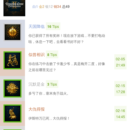
白1
金2
银12
铜34
总49
天国降临
16
Tips
你已获得了所有奖杯！现在放下游戏，不要打电动
啦，休息一下吧，去看看书好不好？
似曾相识
8
Tips
02-05
你在练习中击败了卡蓬少爷，真是梅开二度，好像
21:49
之前在哪里见过？
沉默是金
3
Tips
02-15
17:28
多亏了你，塞米免于战火。
大仇得报
02-16
14:45
伊斯特万已死，大仇得报！