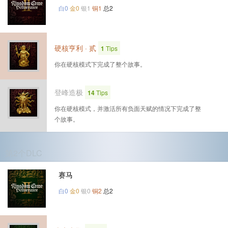
白0
金0
银1
铜1
总2
硬核亨利 · 贰
1
Tips
你在硬核模式下完成了整个故事。
登峰造极
14
Tips
你在硬核模式，并激活所有负面天赋的情况下完成了整
个故事。
第2个DLC
赛马
白0
金0
银0
铜2
总2