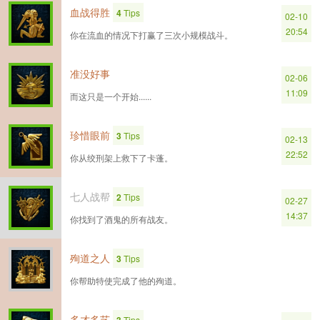
血战得胜
4
Tips
02-10
20:54
你在流血的情况下打赢了三次小规模战斗。
准没好事
02-06
11:09
而这只是一个开始......
珍惜眼前
3
Tips
02-13
22:52
你从绞刑架上救下了卡蓬。
七人战帮
2
Tips
02-27
14:37
你找到了酒鬼的所有战友。
殉道之人
3
Tips
你帮助特使完成了他的殉道。
多才多艺
Tips