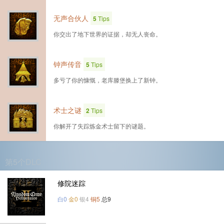
无声合伙人
5
Tips
你交出了地下世界的证据，却无人丧命。
钟声传音
5
Tips
多亏了你的慷慨，老库滕堡换上了新钟。
术士之谜
2
Tips
你解开了失踪炼金术士留下的谜题。
第5个DLC
修院迷踪
白0
金0
银4
铜5
总9