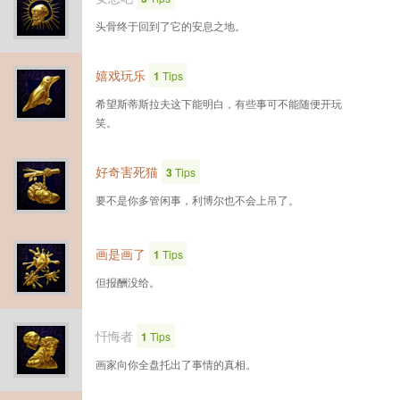
头骨终于回到了它的安息之地。
嬉戏玩乐
1
Tips
希望斯蒂斯拉夫这下能明白，有些事可不能随便开玩
笑。
好奇害死猫
3
Tips
要不是你多管闲事，利博尔也不会上吊了。
画是画了
1
Tips
但报酬没给。
忏悔者
1
Tips
画家向你全盘托出了事情的真相。