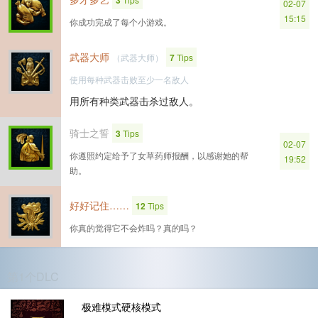
3
02-07
15:15
你成功完成了每个小游戏。
武器大师
（武器大师）
7
Tips
使用每种武器击败至少一名敌人
用所有种类武器击杀过敌人。
骑士之誓
3
Tips
02-07
你遵照约定给予了女草药师报酬，以感谢她的帮
19:52
助。
好好记住……
12
Tips
你真的觉得它不会炸吗？真的吗？
第1个DLC
极难模式硬核模式