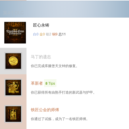
第4个DLC
匠心永铸
白0
金0
银2
铜9
总11
马丁的遗志
你已完成库滕堡天文钟的修复。
革新者
8
Tips
你已获得所有由熟手打造的新武器与护甲。
铁匠公会的师傅
你通过了试炼，成为了一名铁匠师傅。