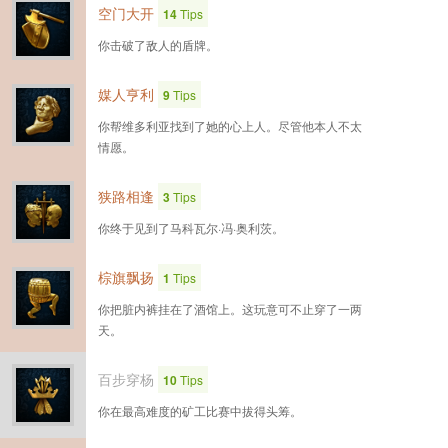
空门大开
14
Tips
你击破了敌人的盾牌。
媒人亨利
9
Tips
你帮维多利亚找到了她的心上人。尽管他本人不太
情愿。
狭路相逢
3
Tips
你终于见到了马科瓦尔·冯·奥利茨。
棕旗飘扬
1
Tips
你把脏内裤挂在了酒馆上。这玩意可不止穿了一两
天。
百步穿杨
10
Tips
你在最高难度的矿工比赛中拔得头筹。