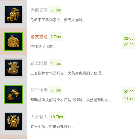
无痕义举
3
Tips
你救下了马列索夫，但无人知晓。
老友重逢
3
Tips
02-06
20:20
你找到了小灰。
斩草除根
4
Tips
三名指挥官均已死去，火药库也得到了处理。
和平使者
5
Tips
02-09
11:27
帮助起争执的两个村庄达成和解。虽然是暂时的。
人外有人
10
Tips
在三个项目中击败扎维什。