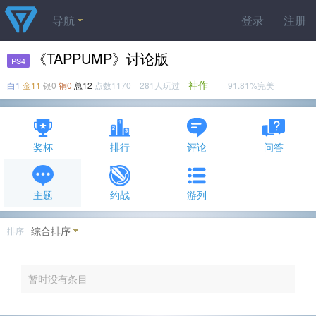
导航
登录
注册
《TAPPUMP》讨论版
PS4
神作
白1
金11
银0
铜0
总12
点数1170 281人玩过
91.81%完美
奖杯
排行
评论
问答
主题
约战
游列
综合排序
排序
暂时没有条目