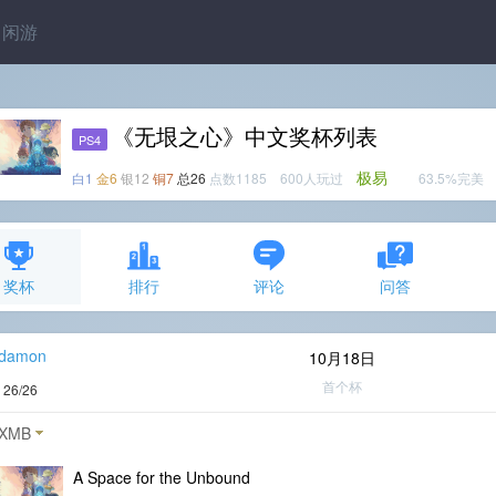
闲游
《无垠之心》中文奖杯列表
PS4
极易
白1
金6
银12
铜7
总26
点数1185 600人玩过
63.5%完美
奖杯
排行
评论
问答
_damon
10月18日
首个杯
度
26/26
XMB
A Space for the Unbound