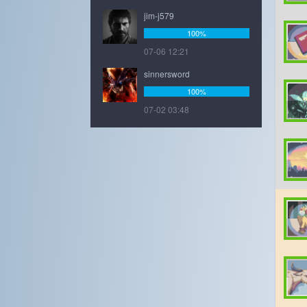
jim-j579
100%
07-06 12:21
sinnersword
100%
07-02 03:48