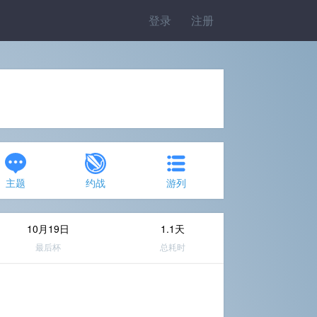
登录
注册
主题
约战
游列
10月19日
1.1天
最后杯
总耗时