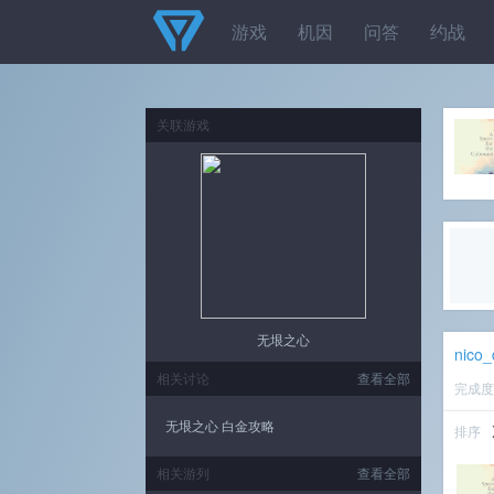
游戏
机因
问答
约战
关联游戏
无垠之心
nico
相关讨论
查看全部
完成
无垠之心 白金攻略
排序
相关游列
查看全部