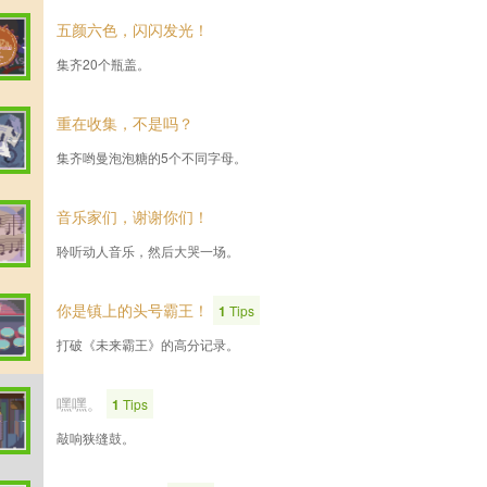
五颜六色，闪闪发光！
集齐20个瓶盖。
重在收集，不是吗？
集齐哟曼泡泡糖的5个不同字母。
音乐家们，谢谢你们！
聆听动人音乐，然后大哭一场。
你是镇上的头号霸王！
1
Tips
打破《未来霸王》的高分记录。
嘿嘿。
1
Tips
敲响狭缝鼓。