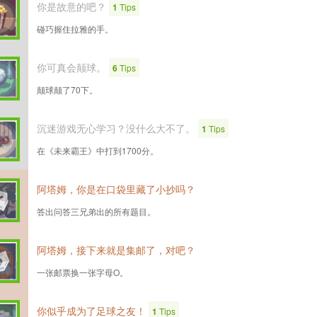
你是故意的吧？
1
Tips
碰巧握住拉雅的手。
你可真会颠球。
6
Tips
颠球颠了70下。
沉迷游戏无心学习？没什么大不了。
1
Tips
在《未来霸王》中打到1700分。
阿塔姆，你是在口袋里藏了小抄吗？
答出问答三兄弟出的所有题目。
阿塔姆，接下来就是集邮了，对吧？
一张邮票换一张字母O。
你似乎成为了足球之友！
1
Tips