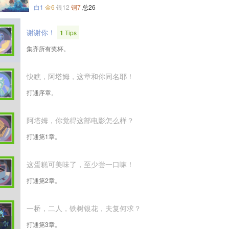
白1
金6
银12
铜7
总26
谢谢你！
1
Tips
集齐所有奖杯。
快瞧，阿塔姆，这章和你同名耶！
打通序章。
阿塔姆，你觉得这部电影怎么样？
打通第1章。
这蛋糕可美味了，至少尝一口嘛！
打通第2章。
一桥，二人，铁树银花，夫复何求？
打通第3章。