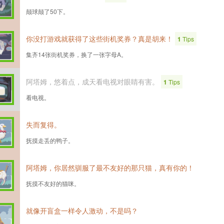
颠球颠了50下。
你没打游戏就获得了这些街机奖券？真是胡来！
1
Tips
集齐14张街机奖券，换了一张字母A。
阿塔姆，悠着点，成天看电视对眼睛有害。
1
Tips
看电视。
失而复得。
抚摸走丢的鸭子。
阿塔姆，你居然驯服了最不友好的那只猫，真有你的！
抚摸不友好的猫咪。
就像开盲盒一样令人激动，不是吗？