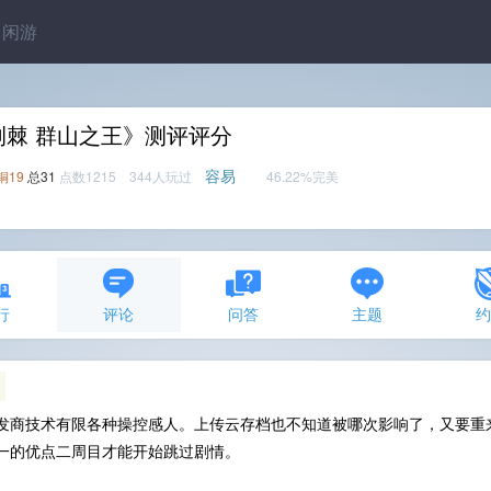
闲游
荆棘 群山之王》测评评分
容易
铜19
总31
点数1215 344人玩过
46.22%完美
行
评论
问答
主题
发商技术有限各种操控感人。上传云存档也不知道被哪次影响了，又要重来
一的优点二周目才能开始跳过剧情。