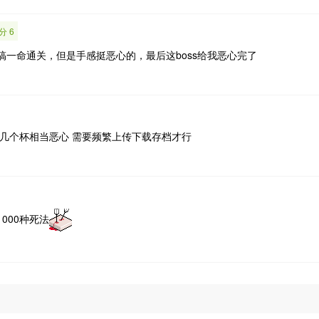
分 6
搞一命通关，但是手感挺恶心的，最后这boss给我恶心完了
有几个杯相当恶心 需要频繁上传下载存档才行
000种死法