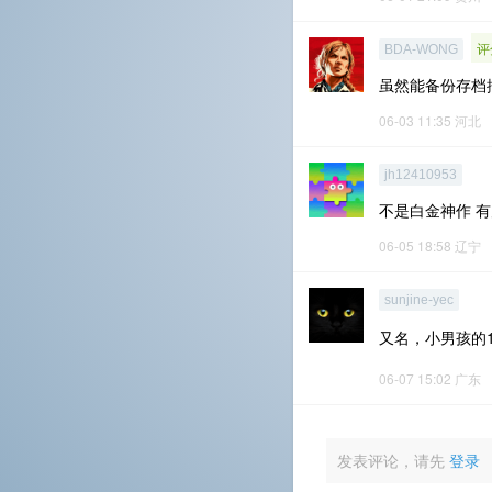
评
BDA-WONG
虽然能备份存档
06-03 11:35
河北
jh12410953
不是白金神作 
06-05 18:58
辽宁
sunjine-yec
又名，小男孩的1
06-07 15:02
广东
发表评论，请先
登录