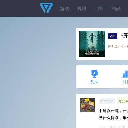
游戏
机因
问答
约战
《
PS5
白1
金7
银4
奖杯
排
评分 6
yeguche
不建议开坑，开
没什么特点，唯
06-01 21:09
贵州