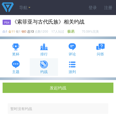
导航
登录
注册
《索菲亚与古代氏族》相关约战
PS4
极易
白1
金11
银1
铜0
总13
点数1200 17人玩过
70.59%完美
奖杯
排行
评论
问答
主题
约战
游列
发起约战
暂时没有约战