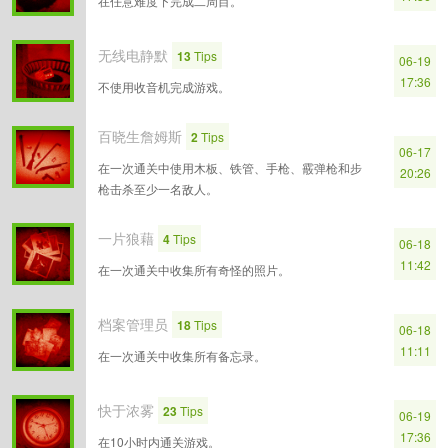
在任意难度下完成二周目。
无线电静默
13
Tips
06-19
17:36
不使用收音机完成游戏。
百晓生詹姆斯
2
Tips
06-17
在一次通关中使用木板、铁管、手枪、霰弹枪和步
20:26
枪击杀至少一名敌人。
一片狼藉
4
Tips
06-18
11:42
在一次通关中收集所有奇怪的照片。
档案管理员
18
Tips
06-18
11:11
在一次通关中收集所有备忘录。
快于浓雾
23
Tips
06-19
17:36
在10小时内通关游戏。