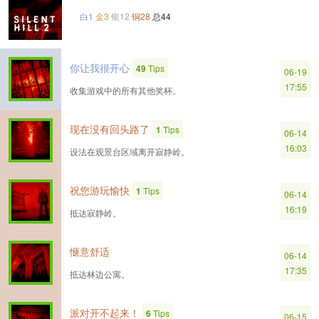
白1
金3
银12
铜28
总44
你让我很开心
49
Tips
06-19
17:55
收集游戏中的所有其他奖杯。
现在没有回头路了
1
Tips
06-14
16:03
设法在观景台区域离开寂静岭。
祝您游玩愉快
1
Tips
06-14
16:19
抵达寂静岭。
惬意舒适
06-14
17:35
抵达林边公寓。
派对开不起来！
6
Tips
06-15