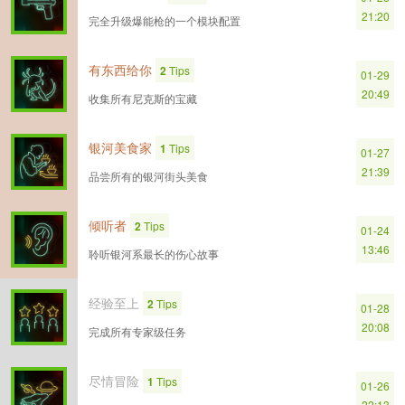
21:20
完全​升级​爆​能​枪​的​一个​模​块​配置
有​东西​给​你
2
Tips
01-29
20:49
收集​所有​尼​克斯​的​宝藏
银河​美食​家
1
Tips
01-27
21:39
品尝​所有​的​银河​街头​美食
倾听​者
2
Tips
01-24
13:46
聆听​银河​系​最长​的​伤心​故事
经验​至上
2
Tips
01-28
20:08
完成​所有​专家​级​任务
尽情​冒险
1
Tips
01-26
22:13