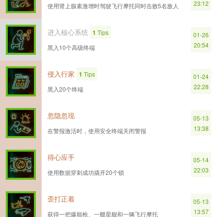
23:12
使用​肾上腺​素​激增​时​驾驶​飞行​摩托​同时​击败​5​名​敌人
进入​核心​系统
1
Tips
01-26
20:54
黑​入​10​个​高级​终端
侵入​行​家
1
Tips
01-24
22:28
黑​入​20​个​终端
忽​隐​忽​现
05-13
13:38
在​警报​激活​时，​使用​安全​终端​关闭​警报
得心​应​手
05-14
22:03
使用​数据​穿刺​成功​撬开​20​个​锁
歪打​正​着
05-13
13:57
获得​一把​爆​能​枪、​一艘​星​舰​和​一​辆​飞行​摩托