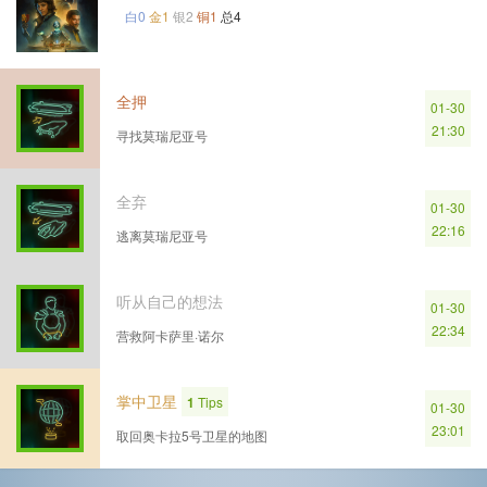
白0
金1
银2
铜1
总4
全​押
01-30
21:30
寻找​莫​瑞​尼亚​号
全​弃
01-30
22:16
逃​离​莫​瑞​尼亚​号
听从​自己​的​想法
01-30
22:34
营救​阿​卡​萨​里​·​诺​尔
掌中​卫星
1
Tips
01-30
23:01
取回​奥​卡拉​5​号​卫星​的​地图