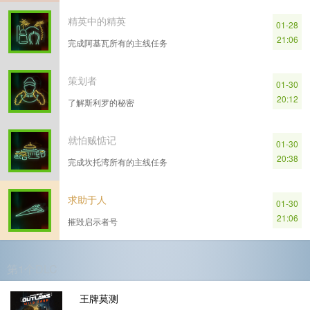
精英​中的​精英
01-28
21:06
完成​阿​基​瓦​所有​的​主​线​任务
策划​者
01-30
20:12
了解​斯​利​罗​的​秘密
就怕​贼​惦记
01-30
20:38
完成​坎​托​湾​所有​的​主​线​任务
求助​于​人
01-30
21:06
摧毁​启示​者​号
第1个DLC
王牌莫测