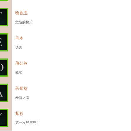
晚香玉
危险的快乐
乌木
伪善
蒲公英
诚实
药蜀葵
爱情之南
紫衫
第一次经历死亡