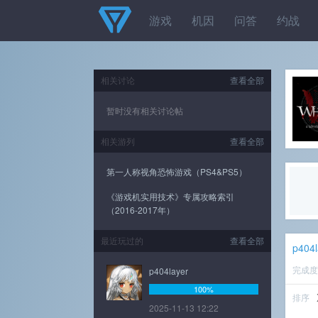
游戏
机因
问答
约战
相关讨论
查看全部
暂时没有相关讨论帖
相关游列
查看全部
第一人称视角恐怖游戏（PS4&PS5）
《游戏机实用技术》专属攻略索引
（2016-2017年）
最近玩过的
查看全部
p404l
完成
p404layer
100%
排序
2025-11-13 12:22