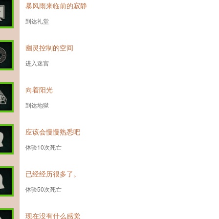
暴风雨来临前的寂静
到达礼堂
幽灵控制的空间
进入迷宫
向着阳光
到达地狱
应该会慢慢熟悉吧
体验10次死亡
已经经历很多了。
体验50次死亡
现在没有什么感觉