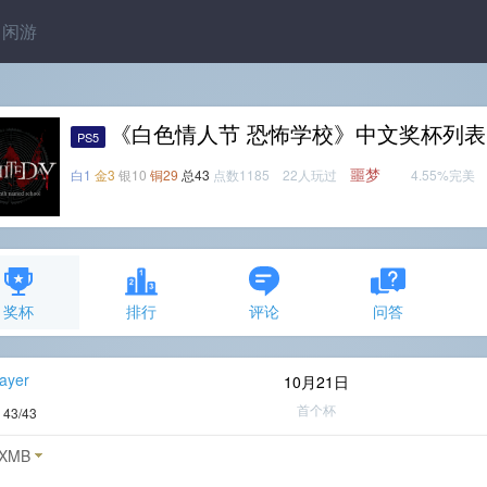
闲游
《白色情人节 恐怖学校》中文奖杯列表
PS5
噩梦
白1
金3
银10
铜29
总43
点数1185 22人玩过
4.55%完美
奖杯
排行
评论
问答
ayer
10月21日
首个杯
度
43/43
XMB