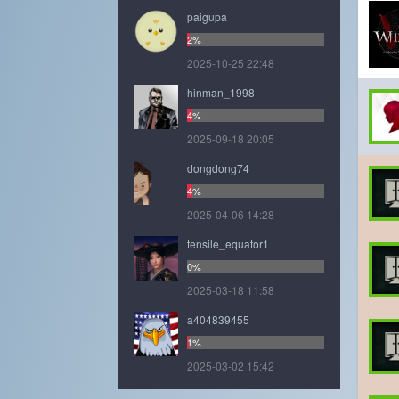
paigupa
2%
2025-10-25 22:48
hinman_1998
4%
2025-09-18 20:05
dongdong74
4%
2025-04-06 14:28
tensile_equator1
0%
2025-03-18 11:58
a404839455
1%
2025-03-02 15:42