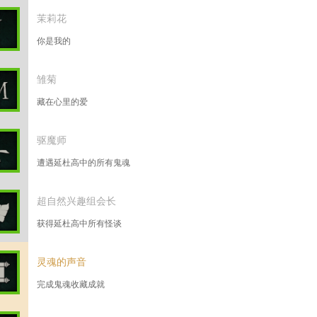
茉莉花
你是我的
雏菊
藏在心里的爱
驱魔师
遭遇延杜高中的所有鬼魂
超自然兴趣组会长
获得延杜高中所有怪谈
灵魂的声音
完成鬼魂收藏成就