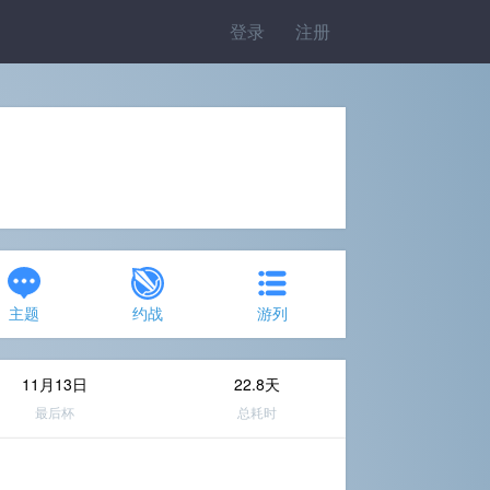
登录
注册
主题
约战
游列
11月13日
22.8天
最后杯
总耗时