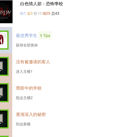
白色情人節：恐怖學校
白1
金3
银10
铜29
总43
最优秀学生
1
Tips
获得全部奖杯
没有被邀请的客人
进入主楼1
黑暗中的学校
抵达主楼2
逐渐深入的秘密
到达新楼