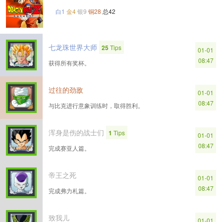
白1
金4
银9
铜28
总42
七龙珠世界大师
25
Tips
01-01
08:47
获得所有奖杯。
过往的劲敌
01-01
08:47
与比克进行意象训练时，取得胜利。
浑身是伤的战士们
1
Tips
01-01
08:47
完成赛亚人篇。
帝王之死
01-01
08:47
完成弗力札篇。
致我儿
01-01