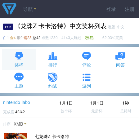
导航
登录
注册
《龙珠Z 卡卡洛特》中文奖杯列表
港版 中文
PS5
极易
白1
金4
银9
铜28
总42
点数1230 4143人玩过
62.03%完美
奖杯
排行
评论
问答
主题
约战
游列
nintendo-labo
1月1日
1月1日
1秒
首个杯
最后杯
总耗时
完成度
42/42
XMB
排序
七龙珠Z 卡卡洛特