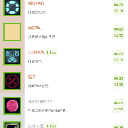
捕捉神韵
06-23
00:18
打败照相师。
画家助手
06-23
02:32
打败很难搞的头目。
自然联系
1
Tips
06-23
03:15
打败乖乖。
谋杀
06-23
03:38
目睹P03之死。
戏剧性的终结
06-23
03:58
完成邪恶冥刻的压轴任务。
集体力量
1
Tips
06-29