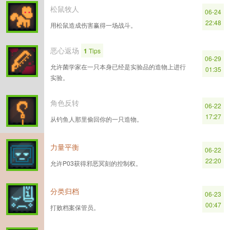
松鼠牧人
06-24
22:48
用松鼠造成伤害赢得一场战斗。
恶心返场
1
Tips
06-29
允许菌学家在一只本身已经是实验品的造物上进行
01:35
实验。
角色反转
06-22
17:27
从钓鱼人那里偷回你的一只造物。
力量平衡
06-22
22:20
允许P03获得邪恶冥刻的控制权。
分类归档
06-23
00:47
打败档案保管员。