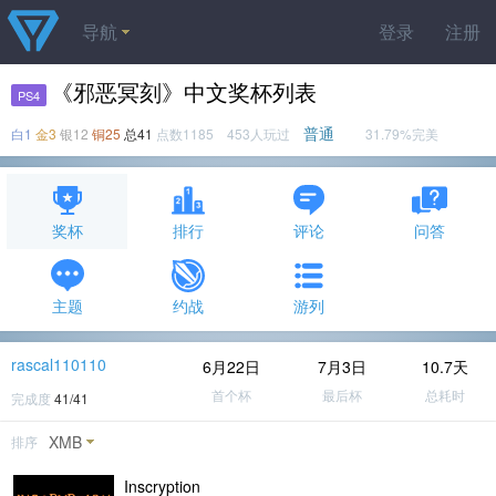
导航
登录
注册
《邪恶冥刻》中文奖杯列表
PS4
普通
白1
金3
银12
铜25
总41
点数1185 453人玩过
31.79%完美
奖杯
排行
评论
问答
主题
约战
游列
rascal110110
6月22日
7月3日
10.7天
首个杯
最后杯
总耗时
完成度
41/41
XMB
排序
Inscryption