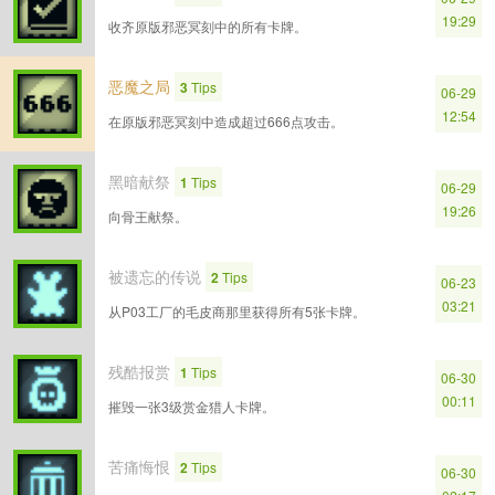
19:29
收齐原版邪恶冥刻中的所有卡牌。
恶魔之局
3
Tips
06-29
12:54
在原版邪恶冥刻中造成超过666点攻击。
黑暗献祭
1
Tips
06-29
19:26
向骨王献祭。
被遗忘的传说
2
Tips
06-23
03:21
从P03工厂的毛皮商那里获得所有5张卡牌。
残酷报赏
1
Tips
06-30
00:11
摧毁一张3级赏金猎人卡牌。
苦痛悔恨
2
Tips
06-30