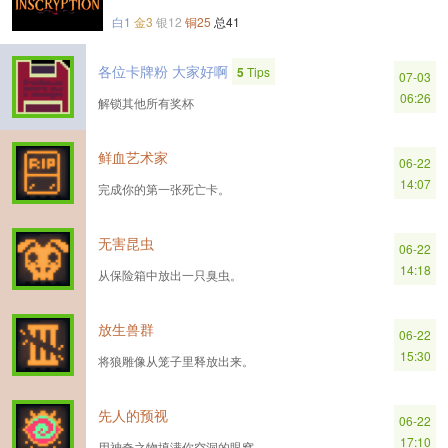
白1
金3
银12
铜25
总41
各位卡牌粉 大家好啊
5
Tips
07-03
06:26
解锁其他所有奖杯
鲜血艺术家
06-22
14:07
完成你的第一张死亡卡。
无害昆虫
06-22
14:18
从保险箱中放出一只臭虫。
放生兽群
06-22
15:30
将狼雕像从笼子里释放出来。
先人的预视
06-22
17:10
用神奇之物填满你空洞的眼窝。