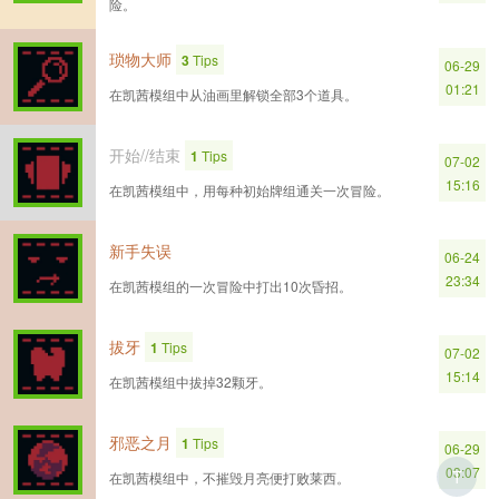
险。
琐物大师
3
Tips
06-29
01:21
在凯茜模组中从油画里解锁全部3个道具。
开始//结束
1
Tips
07-02
15:16
在凯茜模组中，用每种初始牌组通关一次冒险。
新手失误
06-24
23:34
在凯茜模组的一次冒险中打出10次昏招。
拔牙
1
Tips
07-02
15:14
在凯茜模组中拔掉32颗牙。
邪恶之月
1
Tips
06-29
03:07
T
在凯茜模组中，不摧毁月亮便打败莱西。