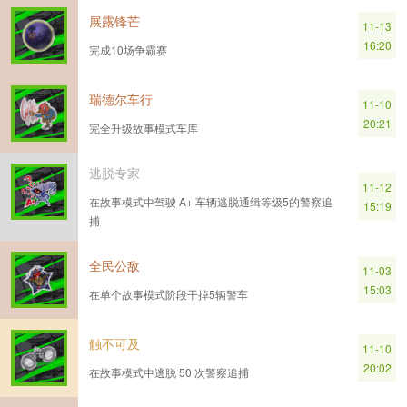
展露锋芒
11-13
16:20
完成10场争霸赛
瑞德尔车行
11-10
20:21
完全升级故事模式车库
逃脱专家
11-12
在故事模式中驾驶 A+ 车辆逃脱通缉等级5的警察追
15:19
捕
全民公敌
11-03
15:03
在单个故事模式阶段干掉5辆警车
触不可及
11-10
20:02
在故事模式中逃脱 50 次警察追捕