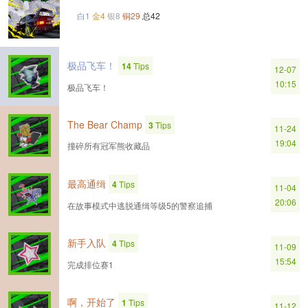
白1
金4
银8
铜29
总42
极品飞车！
14
Tips
12-07
10:15
极品飞车！
The Bear Champ
3
Tips
11-24
19:04
撞碎所有冠军熊收藏品
最高通缉
4
Tips
11-04
20:06
在故事模式中逃脱通缉等级5的警察追捕
新手入队
4
Tips
11-09
15:54
完成排位赛1
啊，开始了
1
Tips
11-12