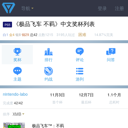
导航
登录
注册
《极品飞车 不羁》中文奖杯列表
PS5
困难
白1
金4
银8
铜29
总42
点数1215 3195人玩过
14.87%完美
奖杯
排行
评论
问答
主题
约战
游列
nintendo-labo
11月3日
12月7日
1.1个月
首个杯
最后杯
总耗时
完成度
42/42
XMB
排序
极品飞车™：不羁