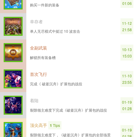
01:06
购买一件新的装备
幸存者
11-12
21:58
单人无尽模式中挺过 10 波攻击
全副武装
10-13
15:03
解锁所有装备槽
首次飞行
11-10
23:55
完成《 破釜沉舟》扩展包的战役
着陆
01-19
01:28
裂隙领主难度下完成《破釜沉舟》扩展包的战役
顶尖高手
1
Tips
01-19
裂隙领主难度下，《破釜沉舟》扩展包的全部场景
01:28