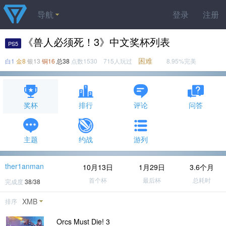
导航
登录
注册
《兽人必须死！3》中文奖杯列表
PS5
困难
白1
金8
银13
铜16
总38
点数1530 715人玩过
8.95%完美
奖杯
排行
评论
问答
主题
约战
游列
ther1anman
10月13日
1月29日
3.6个月
首个杯
最后杯
总耗时
完成度
38/38
XMB
排序
Orcs Must Die! 3