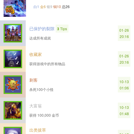
白1
金6
银9
铜10
总26
已保护的裂隙
3
Tips
01-26
20:16
达成所有成就
收藏家
01-26
20:16
获得游戏中的所有物品
刺客
10-13
01:06
杀死100个小怪
大富翁
10-13
01:48
获得 100,000 金币
出类拔萃