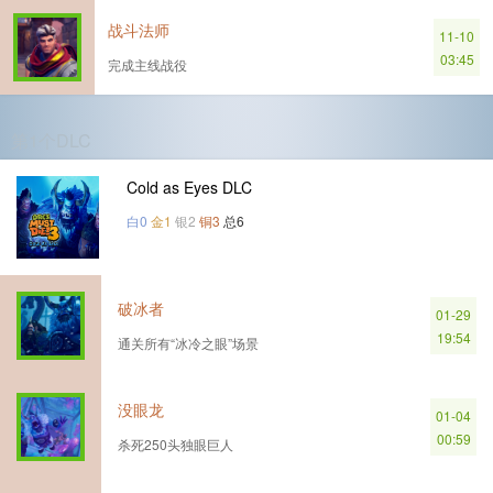
战斗法师
11-10
03:45
完成主线战役
第1个DLC
Cold as Eyes DLC
白0
金1
银2
铜3
总6
破冰者
01-29
19:54
通关所有“冰冷之眼”场景
没眼龙
01-04
00:59
杀死250头独眼巨人