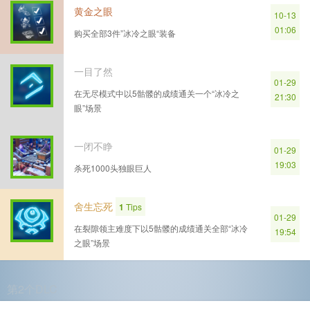
黄金之眼
10-13
01:06
购买全部3件”冰冷之眼“装备
一目了然
01-29
在无尽模式中以5骷髅的成绩通关一个“冰冷之
21:30
眼”场景
一闭不睁
01-29
19:03
杀死1000头独眼巨人
舍生忘死
1
Tips
01-29
在裂隙领主难度下以5骷髅的成绩通关全部“冰冷
19:54
之眼”场景
第2个DLC