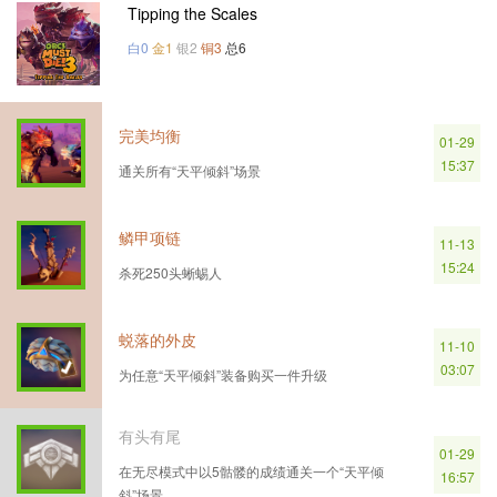
Tipping the Scales
白0
金1
银2
铜3
总6
完美均衡
01-29
15:37
通关所有“天平倾斜”场景
鳞甲项链
11-13
15:24
杀死250头蜥蜴人
蜕落的外皮
11-10
03:07
为任意“天平倾斜”装备购买一件升级
有头有尾
01-29
在无尽模式中以5骷髅的成绩通关一个“天平倾
16:57
斜”场景