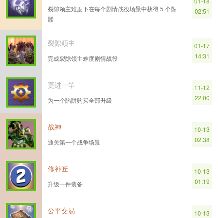
01-18
裂隙领主难度下在每个剧情战役场景中获得 5 个骷
02:51
髅
裂隙领主
01-17
14:31
完成裂隙领主难度剧情战役
更进一竿
11-12
22:00
为一个陷阱购买全部升级
战神
10-13
02:38
通关第一个战争场景
修补匠
10-13
01:19
升级一件装备
公平交易
10-13