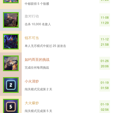
中都获得 5 个骷髅
敌对行动
11-08
11:29
击杀 10,000 名敌人
锐不可当
11-12
21:58
单人无尽模式中挺过 25 波攻击
如约而至的挑战
01-26
20:06
完成任何每周挑战
小火清炒
01-19
01:58
闯关模式完成第 2 关
大火爆炒
01-19
02:56
闯关模式完成第 5 关