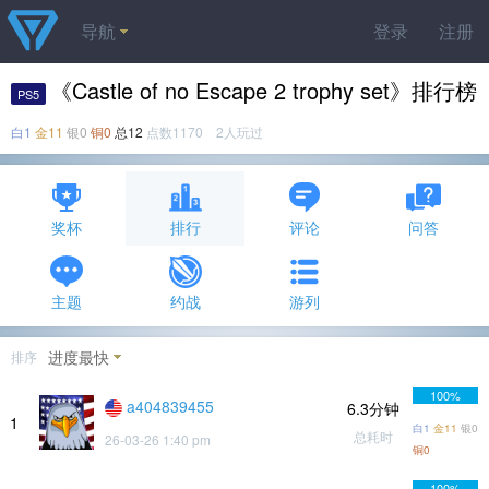
导航
登录
注册
《Castle of no Escape 2 trophy set》排行榜
PS5
白1
金11
银0
铜0
总12
点数1170 2人玩过
奖杯
排行
评论
问答
主题
约战
游列
进度最快
排序
100%
a404839455
6.3分钟
1
白1
金11
银0
总耗时
26-03-26 1:40 pm
铜0
100%