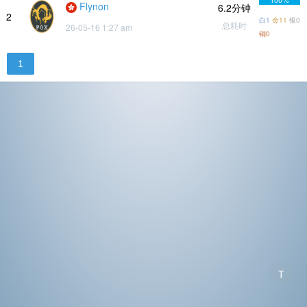
Flynon
6.2分钟
2
白1
金11
银0
总耗时
26-05-16 1:27 am
铜0
1
T