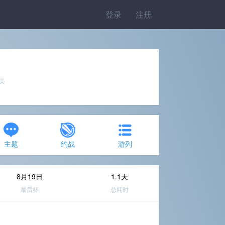
登录
注册
完美
主题
约战
游列
8月19日
1.1天
最后杯
总耗时