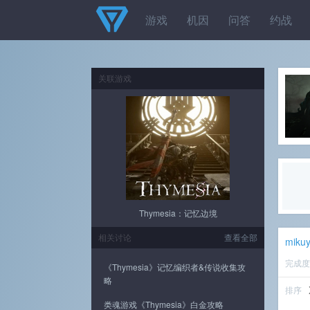
游戏
机因
问答
约战
关联游戏
Thymesia：记忆边境
相关讨论
查看全部
miku
完成
《Thymesia》记忆编织者&传说收集攻
略
排序
类魂游戏《Thymesia》白金攻略