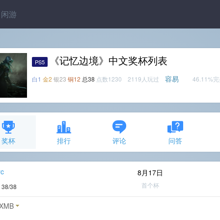
闲游
《记忆边境》中文奖杯列表
PS5
容易
白1
金2
银23
铜12
总38
点数1230 2119人玩过
46.11%
奖杯
排行
评论
问答
yc
8月17日
首个杯
度
38/38
XMB