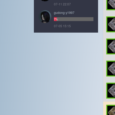
07-11 22:07
gudong-y1997
7%
07-05 15:15