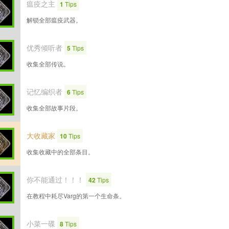
瘟疫之主
1
Tips
解锁全部瘟疫武器。
优秀倾听者
5
Tips
收集全部传说。
记忆编织者
6
Tips
收集全部故事片段。
大收藏家
10
Tips
收集收藏中的全部条目。
你不能通过！！！
42
Tips
在教程中耗尽Varg的第一个生命条。
小菜一碟
8
Tips