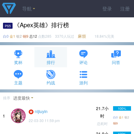
导航
登录
注册
《Apex英雄》排行榜
PS5
麻烦
白0
金1
银2
铜9
总12
点数285 3370人玩过
18.84%完美
奖杯
排行
评论
问答
主题
约战
游列
进度最快
排序
21.7小
100%
nijiuyin
1
时
白0
金1
银2
22-03-30 11:59 pm
总耗时
铜9
21.9小
100%