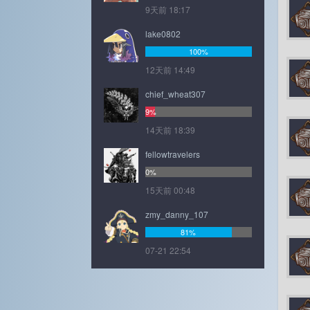
9天前 18:17
lake0802
100%
12天前 14:49
chief_wheat307
9%
14天前 18:39
fellowtravelers
0%
15天前 00:48
zmy_danny_107
81%
07-21 22:54