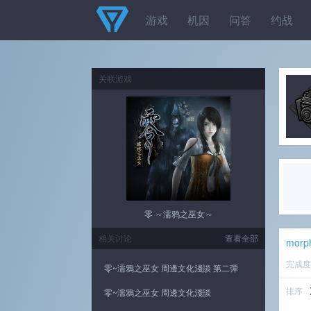
游戏
机因
问答
约战
关联游戏
零 ～濡鸦之巫女～
相关讨论
查看全部
morp
完成
零~濡鴉之巫女 周邊文化淺談 第二彈
排序
零~濡鴉之巫女 周邊文化淺談