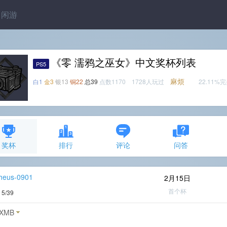
闲游
《零 濡鸦之巫女》中文奖杯列表
PS5
麻烦
白1
金3
银13
铜22
总39
点数1170 1728人玩过
22.11%
奖杯
排行
评论
问答
heus-0901
2月15日
首个杯
度
5/39
XMB