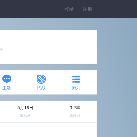
登录
注册
完美
主题
约战
游列
5月16日
3.2年
最后杯
总耗时