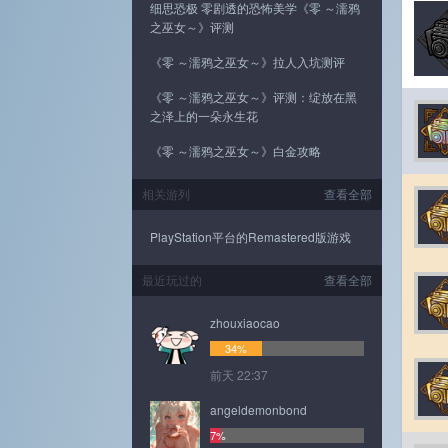
细思恐极 零剧透的恐怖美学《零 ～濡鸦
之巫女～》评测
《零 ～濡鸦之巫女～》拉人入坑测评
《零 ～濡鸦之巫女～》评测：绽放在黑
之泽上的一朵永生花
《零 ～濡鸦之巫女～》白金攻略
相关游列
查看全部
PlayStation平台的Remastered版游戏
最近玩过的
查看全部
zhouxiaocao
34%
前天 22:37
angeldemonbond
7%