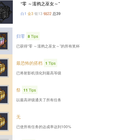
“零 ～濡鸦之巫女～”
白1
金3
银13
铜22
总39
归零
8
Tips
已获得“零 ～濡鸦之巫女～”的所有奖杯
最恐怖的搭档
1
Tips
已将射影机强化到最高等级
祭
11
Tips
以最高评级通关了所有任务
无
已使所有任务的达成率达到100%