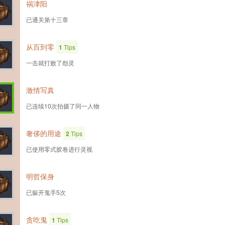
祸津阳
已通关第十三章
从百到零
1
Tips
一击就打败了怨灵
激情写真
已连续10次拍摄了同一人物
奢侈的用途
2
Tips
已使用零式胶卷进行灵视
明哲保身
已躲开鬼手5次
贪吃鬼
1
Tips