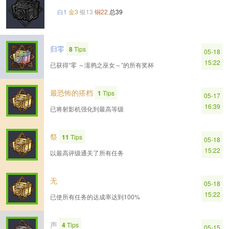
白1
金3
银13
铜22
总39
归零
8
Tips
05-18
15:22
已获得“零 ～濡鸦之巫女～”的所有奖杯
最恐怖的搭档
1
Tips
05-17
16:39
已将射影机强化到最高等级
祭
11
Tips
05-18
15:22
以最高评级通关了所有任务
无
05-18
15:22
已使所有任务的达成率达到100%
声
4
Tips
05-15