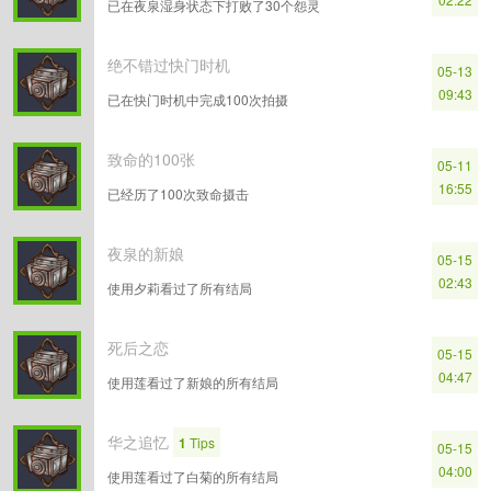
已在夜泉湿身状态下打败了30个怨灵
绝不错过快门时机
05-13
09:43
已在快门时机中完成100次拍摄
致命的100张
05-11
16:55
已经历了100次致命摄击
夜泉的新娘
05-15
02:43
使用夕莉看过了所有结局
死后之恋
05-15
04:47
使用莲看过了新娘的所有结局
华之追忆
1
Tips
05-15
04:00
使用莲看过了白菊的所有结局