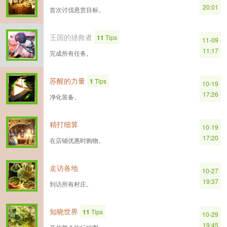
20:01
首次讨伐悬赏目标。
王国的拯救者
11
Tips
11-09
11:17
完成所有任务。
苏醒的力量
1
Tips
10-19
17:26
净化装备。
精打细算
10-19
17:20
在店铺优惠时购物。
走访各地
10-27
19:37
到访所有村庄。
知晓世界
11
Tips
10-29
19:45