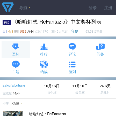
导航
登录
注册
《暗喻幻想 ReFantazio》中文奖杯列表
PS5
容易
白1
金3
银8
铜32
总44
点数1170 3845人玩过
53.58%完美
奖杯
排行
评论
问答
主题
约战
游列
sakurafortune
10月16日
11月10日
24.6天
首个杯
最后杯
总耗时
完成度
44/44
XMB
排序
暗喻幻想：ReFantazio