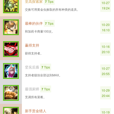
至高探索家
7
Tips
10-27
19:24
交换可用黄金虫换取的所有种类的道具。
最棒的伙伴
7
Tips
10-20
16:10
和加莉卡商量100次。
赢得支持
10-16
20:10
获得支持者。
坚实后盾
7
Tips
10-27
20:55
支持者级别全部达到MAX。
最强厨师
7
Tips
10-29
20:44
烹调所有菜肴。
新手赏金猎人
10-19