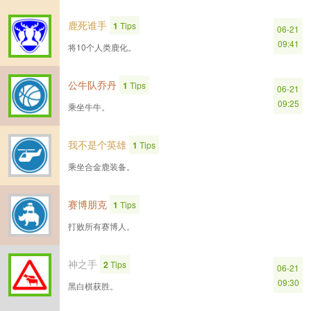
鹿死谁手
1
Tips
06-21
09:41
将10个人类鹿化。
公牛队乔丹
1
Tips
06-21
09:25
乘坐牛牛。
我不是个英雄
1
Tips
乘坐合金鹿装备。
赛博朋克
1
Tips
打败所有赛博人。
神之手
2
Tips
06-21
09:30
黑白棋获胜。