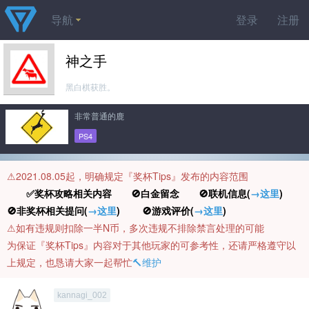
导航
登录
注册
神之手
黑白棋获胜。
非常普通的鹿
PS4
⚠️2021.08.05起，明确规定『奖杯Tips』发布的内容范围
✅奖杯攻略相关内容 🚫白金留念 🚫联机信息(
→这里
)
🚫非奖杯相关提问(
→这里
) 🚫游戏评价(
→这里
)
⚠️如有违规则扣除一半N币，多次违规不排除禁言处理的可能
为保证『奖杯Tips』内容对于其他玩家的可参考性，还请严格遵守以
上规定，也恳请大家一起帮忙
🔨维护
kannagi_002