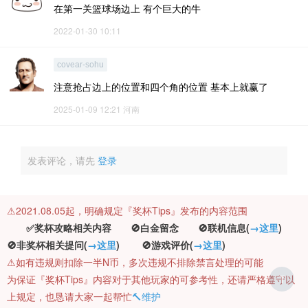
在第一关篮球场边上 有个巨大的牛
2022-01-30 10:11
covear-sohu
注意抢占边上的位置和四个角的位置 基本上就赢了
2025-01-09 12:21
河南
发表评论，请先
登录
⚠️2021.08.05起，明确规定『奖杯Tips』发布的内容范围
✅奖杯攻略相关内容 🚫白金留念 🚫联机信息(
→这里
)
🚫非奖杯相关提问(
→这里
) 🚫游戏评价(
→这里
)
⚠️如有违规则扣除一半N币，多次违规不排除禁言处理的可能
为保证『奖杯Tips』内容对于其他玩家的可参考性，还请严格遵守以
T
上规定，也恳请大家一起帮忙
🔨维护