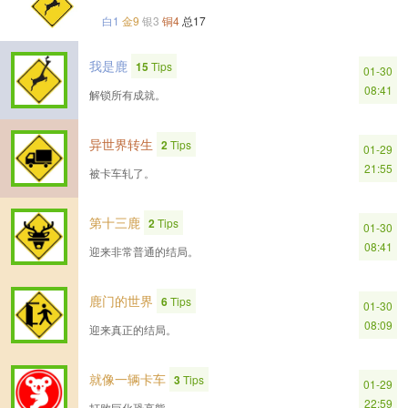
白1
金9
银3
铜4
总17
我是鹿
15
Tips
01-30
08:41
解锁所有成就。
异世界转生
2
Tips
01-29
21:55
被卡车轧了。
第十三鹿
2
Tips
01-30
08:41
迎来非常普通的结局。
鹿门的世界
6
Tips
01-30
08:09
迎来真正的结局。
就像一辆卡车
3
Tips
01-29
22:59
打败巨化恐高熊。