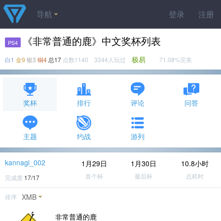
导航
登录
注册
《非常普通的鹿》中文奖杯列表
PS4
极易
白1
金9
银3
铜4
总17
点数1140 3344人玩过
71.08%完美
奖杯
排行
评论
问答
主题
约战
游列
kannagi_002
1月29日
1月30日
10.8小时
首个杯
最后杯
总耗时
完成度
17/17
XMB
排序
非常普通的鹿