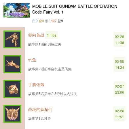
MOBILE SUIT GUNDAM BATTLE OPERATION
Code Fairy Vol. 1
白0
金0
银2
铜7
总9
朝向首战
1
Tips
02-26
11:38
故事第1话的训练过关
钓鱼
03-05
14:24
故事第2话前半自机击坠飞鳐
手脚俐落
02-27
23:06
故事第5话后半在5分钟以内过关
战场的妖精们
02-26
11:51
故事第1话过关