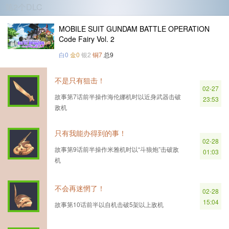
第2个DLC
MOBILE SUIT GUNDAM BATTLE OPERATION
Code Fairy Vol. 2
白0
金0
银2
铜7
总9
不是只有狙击！
02-27
故事第7话前半操作海伦娜机时以近身武器击破
23:53
敌机
只有我能办得到的事！
02-28
故事第9话前半操作米雅机时以“斗狼炮”击破敌
01:03
机
不会再迷惘了！
02-28
15:04
故事第10话前半以自机击破5架以上敌机