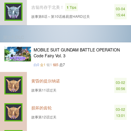
吉翁尚存于北美！
1
Tips
03-04
15:44
故事第6话～第10话难易度HARD过关
第3个DLC
MOBILE SUIT GUNDAM BATTLE OPERATION
Code Fairy Vol. 3
白0
金1
银1
铜5
总7
黄昏的提尔纳诺
03-02
00:56
故事第11话过关
损坏的齿轮
03-02
13:01
故事第12话过关