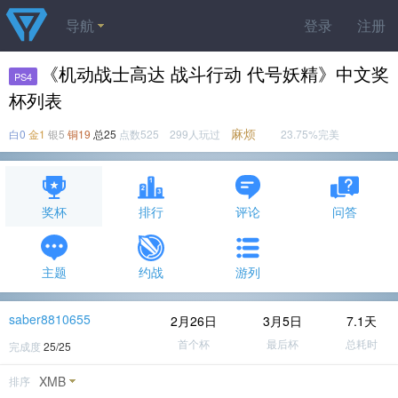
导航
登录
注册
《机动战士高达 战斗行动 代号妖精》中文奖
PS4
杯列表
麻烦
白0
金1
银5
铜19
总25
点数525 299人玩过
23.75%完美
奖杯
排行
评论
问答
主题
约战
游列
saber8810655
2月26日
3月5日
7.1天
首个杯
最后杯
总耗时
完成度
25/25
XMB
排序