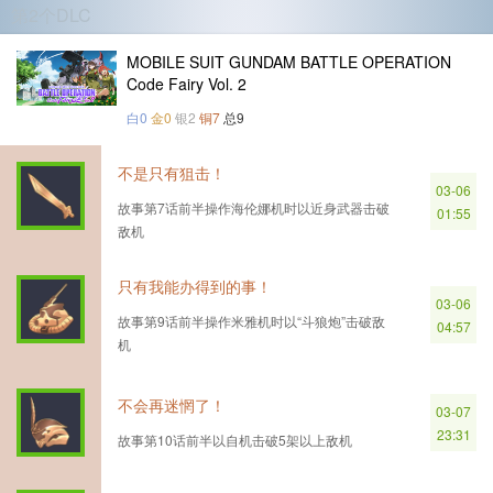
第2个DLC
MOBILE SUIT GUNDAM BATTLE OPERATION
Code Fairy Vol. 2
白0
金0
银2
铜7
总9
不是只有狙击！
03-06
故事第7话前半操作海伦娜机时以近身武器击破
01:55
敌机
只有我能办得到的事！
03-06
故事第9话前半操作米雅机时以“斗狼炮”击破敌
04:57
机
不会再迷惘了！
03-07
23:31
故事第10话前半以自机击破5架以上敌机