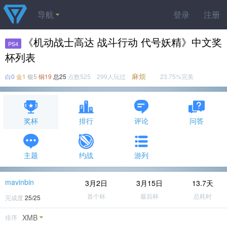
导航
登录
注册
《机动战士高达 战斗行动 代号妖精》中文奖
PS4
杯列表
麻烦
白0
金1
银5
铜19
总25
点数525 299人玩过
23.75%完美
奖杯
排行
评论
问答
主题
约战
游列
mavinbin
3月2日
3月15日
13.7天
首个杯
最后杯
总耗时
完成度
25/25
XMB
排序