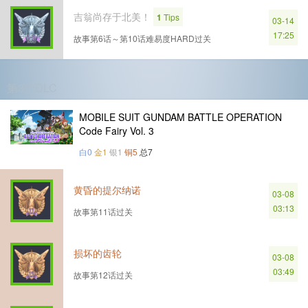
吉翁尚存于北美！
1
Tips
03-14
17:25
故事第6话～第10话难易度HARD过关
第3个DLC
MOBILE SUIT GUNDAM BATTLE OPERATION
Code Fairy Vol. 3
白0
金1
银1
铜5
总7
黄昏的提尔纳诺
03-08
03:13
故事第11话过关
损坏的齿轮
03-08
03:49
故事第12话过关