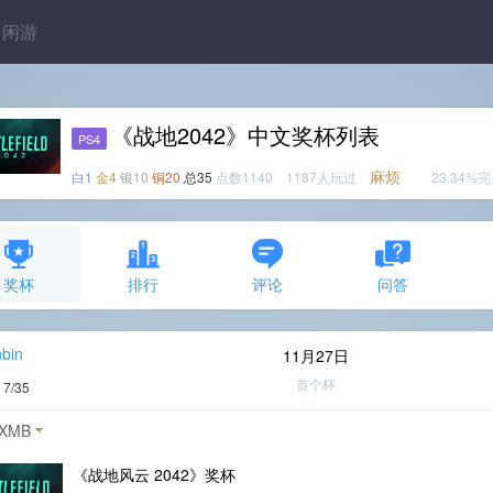
闲游
《战地2042》中文奖杯列表
PS4
麻烦
白1
金4
银10
铜20
总35
点数1140 1187人玩过
23.34%
奖杯
排行
评论
问答
bin
11月27日
首个杯
度
7/35
XMB
《战地风云 2042》奖杯