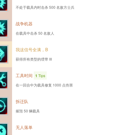
不处于载具内时击杀 500 名敌方士兵
战争机器
在载具中击杀 50 名敌人
我这信号全满，B
获得所有类型的绶带 III
工具时间
1
Tips
在一回合中为载具修复 1000 点伤害
拆迁队
摧毁 50 辆载具
无人落单