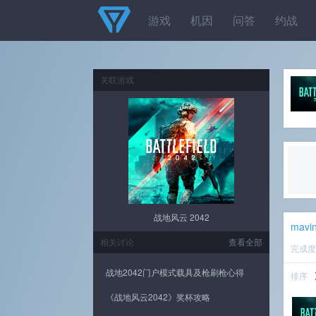
游戏
机因
问答
约战
关联游戏
战地风云 2042
mavin
相关讨论
查看全部
完成
战地2042门户模式载具及枪刷枪心得
排序
《战地风云2042》奖杯攻略