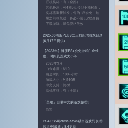
联机奖杯：有（全部）
其他备注：可4和5互传但不能秒白，
奖杯需重新触发，曾为1档会免，如
果之前领取过，务必不要以2档身份
下载游玩，避免资格失效
2025.06港服PLUS二三档新增游戏目录
(6月17日提供)
【2023年】港服PS+会免游戏白金难
度、时间及游戏大小等
2023年3月
白金难度：6/10
白金时间：100+小时
游戏大小：约54GB
中文支持：简/繁
联机奖杯：有（全部）
「美服」自带中文的游戏整理3
简繁
PS4/PS5可cross-save/秒白游戏列表[持
续追更]最新：8.4更新