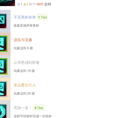
白1
金4
银10
铜20
总35
不完美的未来
1
Tips
收集其他所有奖杯
适应与克服
玩家达到 5 级
让邓恩感到骄傲
玩家达到 15 级
幸运爱尔兰人
玩家达到 25 级
死路一条！
4
Tips
在防守目标时完成一次四杀