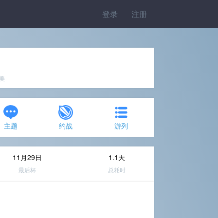
登录
注册
完美
主题
约战
游列
11月29日
1.1天
最后杯
总耗时