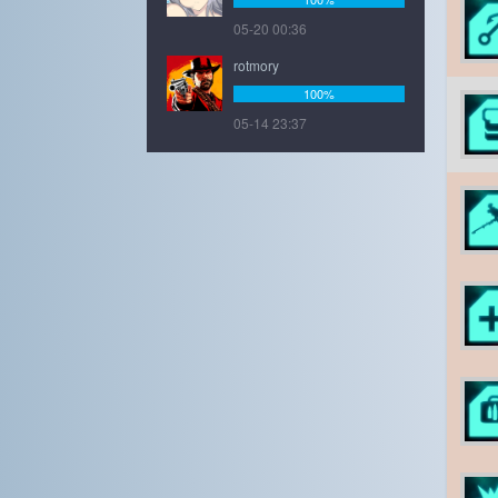
05-20 00:36
rotmory
100%
05-14 23:37