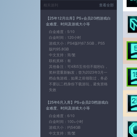
相关游列
查看全部
【25年12月出库】PS+会员2/3档游戏白
金难度、时间及游戏大小等
白金难度：5/10
白金时间：120小时
游戏大小：PS4版约67.5GB，PS5
版约95.8GB
中文支持：简/繁
联机奖杯：有
其他备注：可4和5互传但不能秒白，
奖杯需重新触发；曾为2023年3月一
档会免游戏，如果之前领取过，务必
不要以二档身份下载游玩，避免资格
失效
【25年6月入库】PS+会员2/3档游戏白
金难度、时间及游戏大小等
白金难度：6/10
白金时间：100+小时
游戏大小：约54GB
中文支持：简/繁