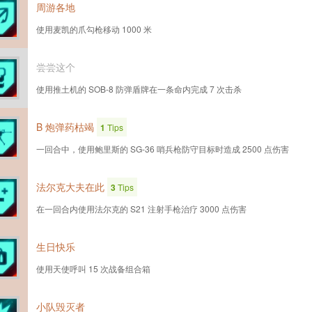
周游各地
使用麦凯的爪勾枪移动 1000 米
尝尝这个
使用推土机的 SOB-8 防弹盾牌在一条命内完成 7 次击杀
B 炮弹药枯竭
1
Tips
一回合中，使用鲍里斯的 SG-36 哨兵枪防守目标时造成 2500 点伤害
法尔克大夫在此
3
Tips
在一回合内使用法尔克的 S21 注射手枪治疗 3000 点伤害
生日快乐
使用天使呼叫 15 次战备组合箱
小队毁灭者