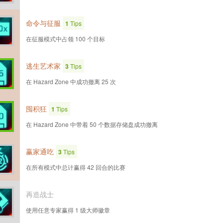
命令与征服
1
Tips
在征服模式中占领 100 个目标
逃生艺术家
3
Tips
在 Hazard Zone 中成功撤离 25 次
囤积狂
1
Tips
在 Hazard Zone 中带着 50 个数据存储盘成功撤离
赢家通吃
3
Tips
在所有模式中总计赢得 42 回合的比赛
再造战士
使用任意专家赢得 1 级大师徽章