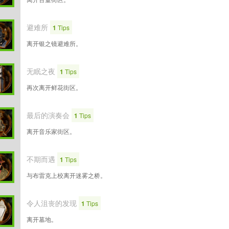
避难所
1
Tips
离开银之镜避难所。
无眠之夜
1
Tips
再次离开鲜花街区。
最后的演奏会
1
Tips
离开音乐家街区。
不期而遇
1
Tips
与布雷克上校离开迷雾之桥。
令人沮丧的发现
1
Tips
离开墓地。