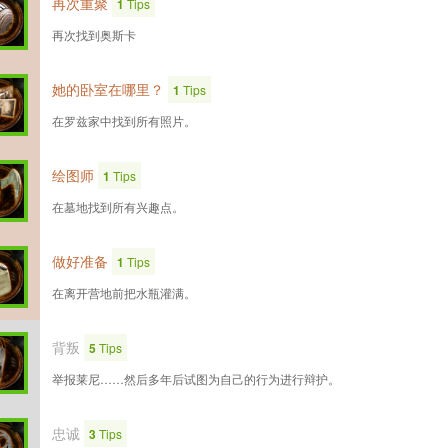
再次重聚
1
Tips
再次找到奥斯卡
她的卧室在哪里？
1
Tips
在罗兹家中找到所有照片。
绘图师
1
Tips
在墓地找到所有兴趣点。
做好准备
1
Tips
在离开营地前把水瓶灌满。
背叛
5
Tips
举报莱尼……然后多年后试图为自己的行为进行辩护。
忠诚
3
Tips