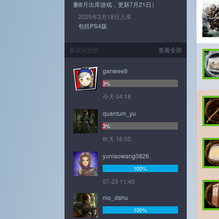
删8月出库游戏，更新7月21日）
2025年3月18日入库
包括PS4版
最近玩过的
查看全部
ganwee9
3%
今天 04:18
quantum_yu
3%
昨天 16:05
yunlaowang0826
100%
07-23 11:40
mo_dahu
100%