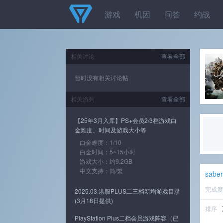
游戏
机因
问答
约战
相关讨论
查看全部
暂时没有相关讨论帖
相关游列
查看全部
【25年3月入库】PS+会员2/3档游戏白
金难度、时间及游戏大小等
白金难度：1/10
白金时间：5~15小时
游戏大小：约9.2GB
中文支持：简/繁
sabe
完成
2025.03.港服PLUS二三档新增游戏目录
(3月18日提供)
排序
PlayStation Plus二档会员游戏阵容（已