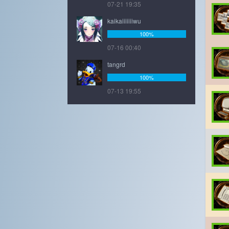
07-21 19:35
kaikaiiiiiiiwu
100%
07-16 00:40
tangrd
100%
07-13 19:55