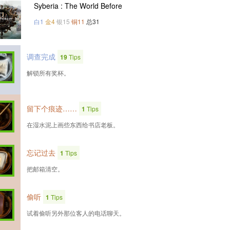
Syberia : The World Before
白1
金4
银15
铜11
总31
调查完成
19
Tips
解锁所有奖杯。
留下个痕迹……
1
Tips
在湿水泥上画些东西给书店老板。
忘记过去
1
Tips
把邮箱清空。
偷听
1
Tips
试着偷听另外那位客人的电话聊天。