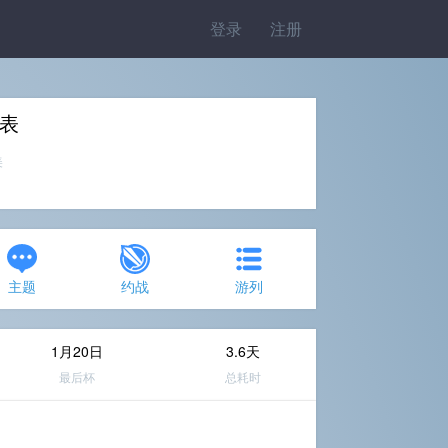
登录
注册
表
美
主题
约战
游列
1月20日
3.6天
最后杯
总耗时