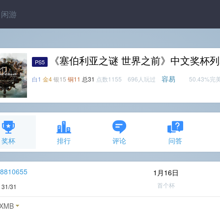
闲游
《塞伯利亚之谜 世界之前》中文奖杯列
PS5
容易
白1
金4
银15
铜11
总31
点数1155 696人玩过
50.43%完
奖杯
排行
评论
问答
r8810655
1月16日
首个杯
度
31/31
XMB