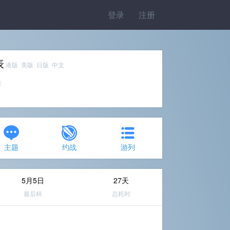
登录
注册
表
港版 美版 日版 中文
美
主题
约战
游列
5月5日
27天
最后杯
总耗时