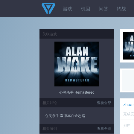
游戏
机因
问答
约战
关联游戏
心灵杀手 Remastered
相关讨论
查看全部
zhua
完成
心灵杀手 双版本白金思路
排序
相关游列
查看全部