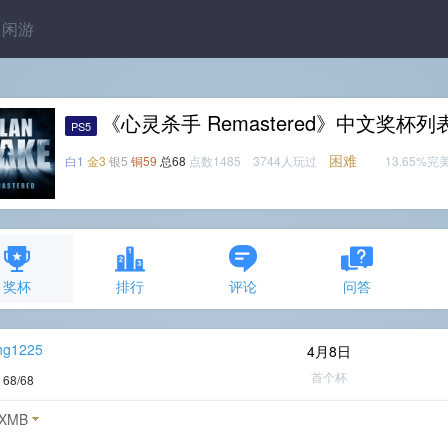
闲游
《心灵杀手 Remastered》中文奖杯列
PS5
困难
白1
金3
银5
铜59
总68
点数1485 3744人玩过
13.65%完
奖杯
排行
评论
问答
ng1225
4月8日
首个杯
度
68/68
XMB