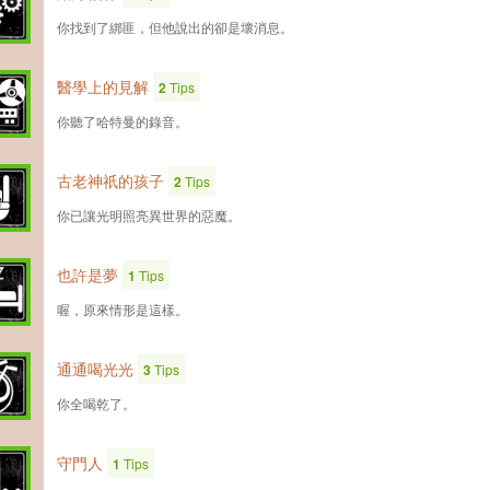
你找到了綁匪，但他說出的卻是壞消息。
醫學上的見解
2
Tips
你聽了哈特曼的錄音。
古老神祇的孩子
2
Tips
你已讓光明照亮異世界的惡魔。
也許是夢
1
Tips
喔，原來情形是這樣。
通通喝光光
3
Tips
你全喝乾了。
守門人
1
Tips