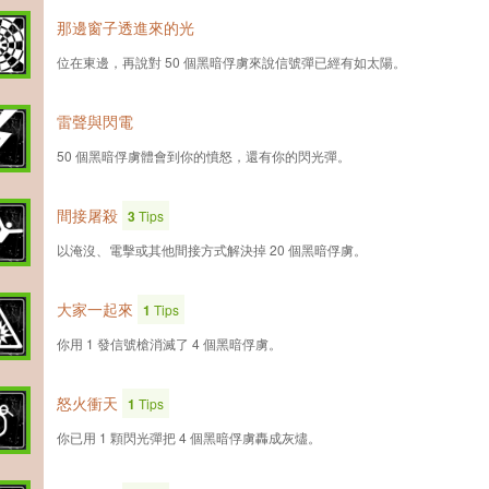
那邊窗子透進來的光
位在東邊，再說對 50 個黑暗俘虜來說信號彈已經有如太陽。
雷聲與閃電
50 個黑暗俘虜體會到你的憤怒，還有你的閃光彈。
間接屠殺
3
Tips
以淹沒、電擊或其他間接方式解決掉 20 個黑暗俘虜。
大家一起來
1
Tips
你用 1 發信號槍消滅了 4 個黑暗俘虜。
怒火衝天
1
Tips
你已用 1 顆閃光彈把 4 個黑暗俘虜轟成灰燼。