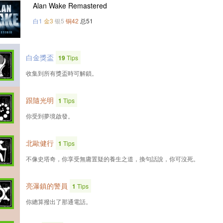
Alan Wake Remastered
白1
金3
银5
铜42
总51
白金獎盃
19
Tips
收集到所有獎盃時可解鎖。
跟隨光明
1
Tips
你受到夢境啟發。
北歐健行
1
Tips
不像史塔奇，你享受無庸置疑的養生之道，換句話說，你可沒死。
亮瀑鎮的警員
1
Tips
你總算撥出了那通電話。