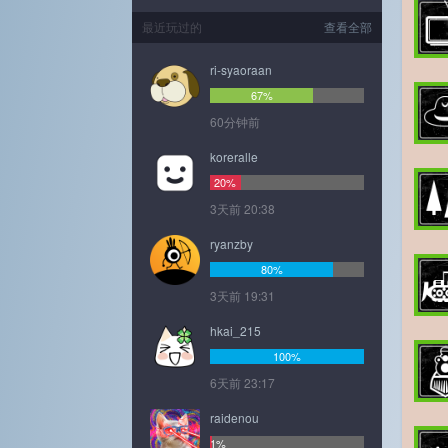
最近玩过的
查看全部
ri-syaoraan
67%
60分钟前
koreralle
20%
3天前 20:38
ryanzby
80%
3天前 19:31
hkai_215
100%
6天前 23:17
raidenou
1%