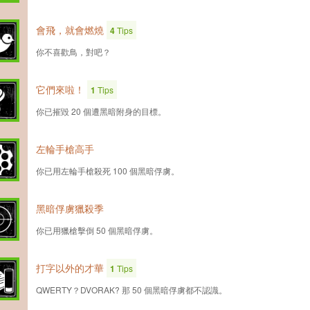
會飛，就會燃燒
4
Tips
你不喜歡鳥，對吧？
它們來啦！
1
Tips
你已摧毀 20 個遭黑暗附身的目標。
左輪手槍高手
你已用左輪手槍殺死 100 個黑暗俘虜。
黑暗俘虜獵殺季
你已用獵槍擊倒 50 個黑暗俘虜。
打字以外的才華
1
Tips
QWERTY？DVORAK? 那 50 個黑暗俘虜都不認識。