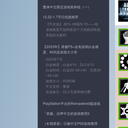
繁体中文限定游戏奖杯组（一）
12.22-1.7节日优惠推荐
【平史低】-85% HK$29.70——纯
省钱角度不如闲鱼花十几块购买欧版
美版的兑换码
【2023年】港服PS+会免游戏白金难
度、时间及游戏大小等
2023年7月
白金难度：白金4/10，DLC4/10
白金时间：白金20~35小时，完美30
~45小时
游戏大小：约30GB
中文支持：繁体
其他备注：DLC无需单独付费
PlayStation平台的Remastered版游戏
「美服」自带中文的游戏整理3
（长期更新）日服中文PS5游戏整理