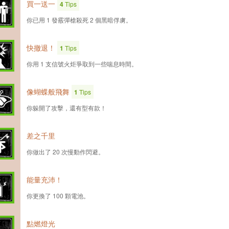
買一送一
4
Tips
你已用 1 發霰彈槍殺死 2 個黑暗俘虜。
快撤退！
1
Tips
你用 1 支信號火炬爭取到一些喘息時間。
像蝴蝶般飛舞
1
Tips
你躲開了攻擊，還有型有款！
差之千里
你做出了 20 次慢動作閃避。
能量充沛！
你更換了 100 顆電池。
點燃燈光