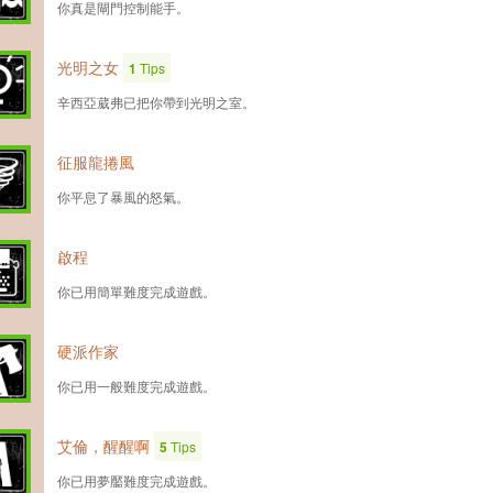
你真是閘門控制能手。
光明之女
1
Tips
辛西亞葳弗已把你帶到光明之室。
征服龍捲風
你平息了暴風的怒氣。
啟程
你已用簡單難度完成遊戲。
硬派作家
你已用一般難度完成遊戲。
艾倫，醒醒啊
5
Tips
你已用夢靨難度完成遊戲。