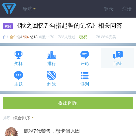
导航
登录
注册
《秋之回忆7 勾指起誓的记忆》相关问答
PS4
极易
白1
金9
银4
铜4
总18
点数1170 723人玩过
78.28%完美
奖杯
排行
评论
问答
主题
约战
游列
提出问题
综合排序
排序
聽說7代禁售，想卡個原因