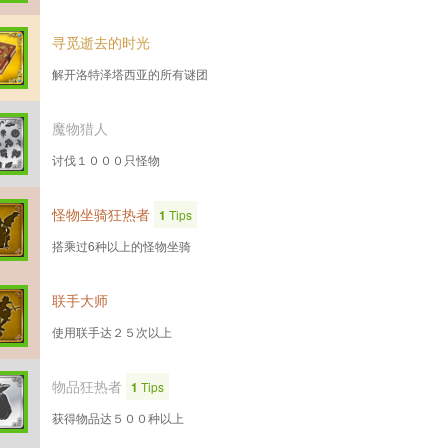
寻觅逝去的时光
解开洛特泽塔西亚的所有谜团
魔物猎人
讨伐１０００只怪物
怪物坐骑狂热者
1
Tips
搭乘过6种以上的怪物坐骑
联手大师
使用联手达２５次以上
物品狂热者
1
Tips
获得物品达５００种以上