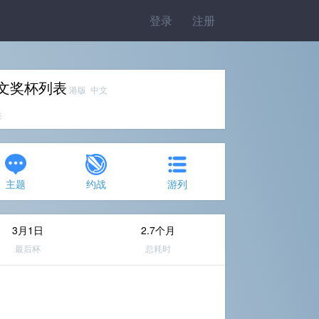
登录
注册
中文奖杯列表
港版 中文
美
主题
约战
游列
3月1日
2.7个月
最后杯
总耗时