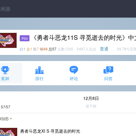
闲游
《勇者斗恶龙11S 寻觅逝去的时光》
PS4
普通
白1
金1
银7
铜48
总57
点数1200 5487人玩过
39.78%完
奖杯
排行
评论
问答
12月8日
首个杯
度
57/57
XMB
勇者斗恶龙XI S 寻觅逝去的时光