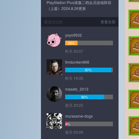
PlayStation Plus港服二档会员游戏阵容
（上篇）2024.8.26更新
最近玩过的
查看全部
yoyo9502
26%
昨天 20:07
timdunken666
97%
昨天 19:35
masato_2013
82%
前天 20:22
murasame-dogs
4%
前天 03:09