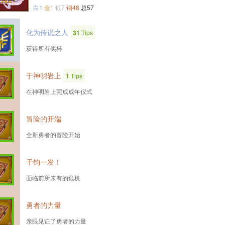
白1
金1
银7
铜48
总57
化为传说之人
31
Tips
获得所有奖杯
于神明岩上
1
Tips
在神明岩上完成成年仪式
冒险的开端
全新勇者的冒险开始
千钧一发！
面临前所未有的危机
勇者的力量
亲眼见证了勇者的力量