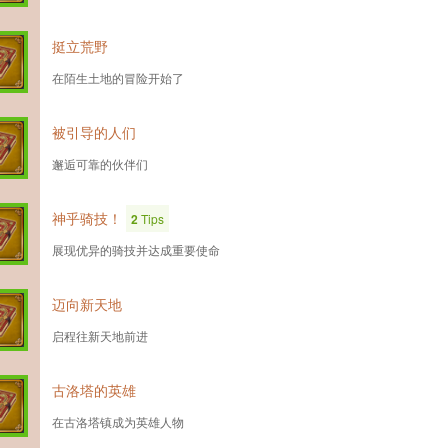
挺立荒野
在陌生土地的冒险开始了
被引导的人们
邂逅可靠的伙伴们
神乎骑技！
2
Tips
展现优异的骑技并达成重要使命
迈向新天地
启程往新天地前进
古洛塔的英雄
在古洛塔镇成为英雄人物