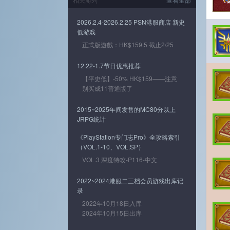
2026.2.4-2026.2.25 PSN港服商店 新史
低游戏
正式版遊戲：HK$159.5 截止2/25
12.22-1.7节日优惠推荐
【平史低】-50% HK$159——注意
别买成11普通版了
2015~2025年间发售的MC80分以上
JRPG统计
《PlayStation专门志Pro》全攻略索引
（VOL.1-10、VOL.SP）
VOL.3 深度特攻-P116-中文
2022~2024港服二三档会员游戏出库记
录
2022年10月18日入库
2024年10月15日出库