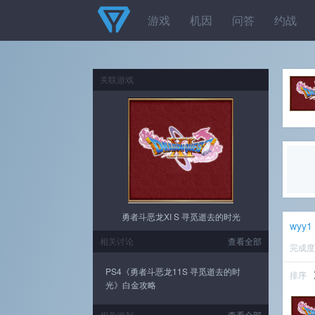
游戏
机因
问答
约战
关联游戏
勇者斗恶龙XI S 寻觅逝去的时光
wyy1
相关讨论
查看全部
完成
PS4《勇者斗恶龙11S 寻觅逝去的时
排序
光》白金攻略
相关游列
查看全部