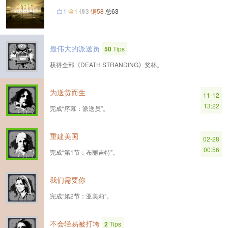
白1
金1
银3
铜58
总63
最伟大的派送员
50
Tips
获得全部《DEATH STRANDING》奖杯。
为送货而生
11-12
13:22
完成“序幕：派送员”。
重建美国
02-28
00:56
完成“第1节：布丽吉特”。
我们需要你
完成“第2节：亚美莉”。
不会轻易被打垮
2
Tips