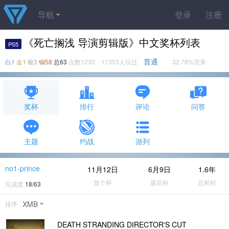
导航
登录
注册
《死亡搁浅 导演剪辑版》中文奖杯列表
PS5
普通
白1
金1
银3
铜58
总63
点数1230 11353人玩过
32.78%完美
奖杯
排行
评论
问答
主题
约战
游列
no1-prince
11月12日
6月9日
1.6年
首个杯
最后杯
总耗时
完成度
18/63
XMB
排序
DEATH STRANDING DIRECTOR'S CUT