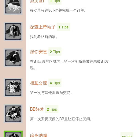
游历甚广
1
Tips
移动里程达80 km并完成一个订单。
探查上帝粒子
1
Tips
找到希格斯的家。
愿你安息
2
Tips
在BT出没的区域内，第一次剪断脐带并未被BT发
现。
相互交流
4
Tips
第一次与其他派送员交易。
BB好梦
2
Tips
第一次安抚哭闹的BB且让它停止哭闹。
暗夜呐喊
03-03