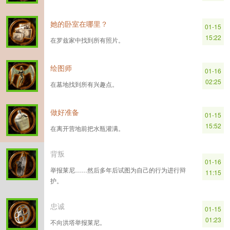
她的卧室在哪里？
01-15
15:22
在罗兹家中找到所有照片。
绘图师
01-16
02:25
在墓地找到所有兴趣点。
做好准备
01-15
15:52
在离开营地前把水瓶灌满。
背叛
01-16
举报莱尼……然后多年后试图为自己的行为进行辩
11:15
护。
忠诚
01-15
01:23
不向洪塔举报莱尼。