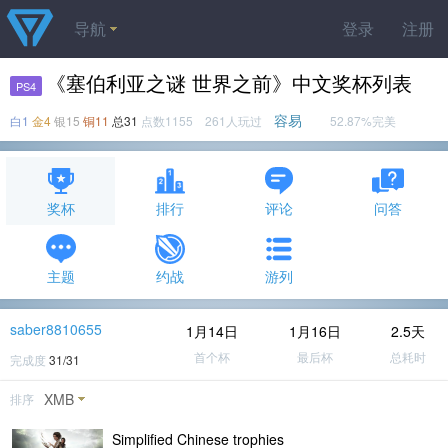
导航
登录
注册
《塞伯利亚之谜 世界之前》中文奖杯列表
PS4
容易
白1
金4
银15
铜11
总31
点数1155 261人玩过
52.87%完美
奖杯
排行
评论
问答
主题
约战
游列
saber8810655
1月14日
1月16日
2.5天
首个杯
最后杯
总耗时
完成度
31/31
XMB
排序
Simplified Chinese trophies