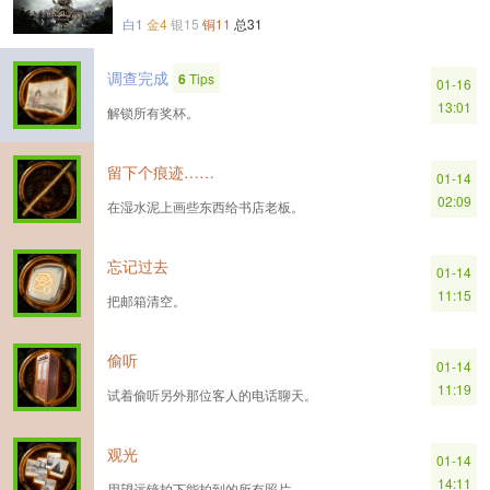
白1
金4
银15
铜11
总31
调查完成
6
Tips
01-16
13:01
解锁所有奖杯。
留下个痕迹……
01-14
02:09
在湿水泥上画些东西给书店老板。
忘记过去
01-14
11:15
把邮箱清空。
偷听
01-14
11:19
试着偷听另外那位客人的电话聊天。
观光
01-14
14:11
用望远镜拍下能拍到的所有照片。