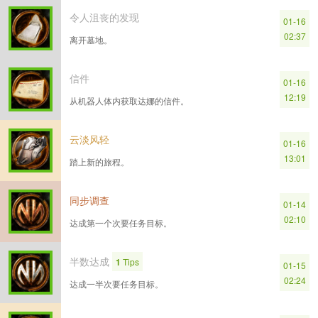
令人沮丧的发现
01-16
02:37
离开墓地。
信件
01-16
12:19
从机器人体内获取达娜的信件。
云淡风轻
01-16
13:01
踏上新的旅程。
同步调查
01-14
02:10
达成第一个次要任务目标。
半数达成
1
Tips
01-15
02:24
达成一半次要任务目标。