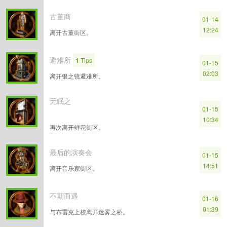
古董商
01-14
12:24
离开古董街区。
避难所
1
Tips
01-15
02:03
离开银之镜避难所。
无眠之
01-15
10:34
再次离开鲜花街区。
最后的演奏会
01-15
14:51
离开音乐家街区。
不期而遇
01-16
01:39
与布雷克上校离开迷雾之桥。