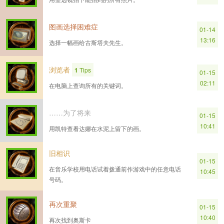
图画选择困难症
01-14
13:16
选择一幅画给古斯塔夫先生。
浏览者
1
Tips
01-15
02:11
在电脑上查询所有的关键词。
……为了将来
01-15
10:41
用凯特查看达娜在水泥上留下的画。
旧相识
01-15
在音乐学校用电话试着拨通前作游戏中的任意电话
10:45
号码。
再次重聚
01-15
10:40
再次找到奥斯卡