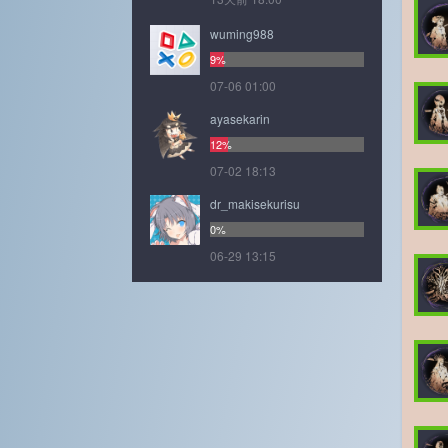
wuming988
9%
07-06 01:00
ayasekarin
12%
07-02 18:13
dr_makisekurisu
0%
06-29 13:15