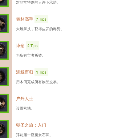
对非常特别的人许下承诺。
舞林高手
7
Tips
大展舞技，获得皮罗的称赞。
悼念
2
Tips
为所有亡者祈祷。
满载而归
1
Tips
用木偶完成所有物品交易。
户外人士
设置营地。
朝圣之旅：入门
拜访第一座魔女石碑。