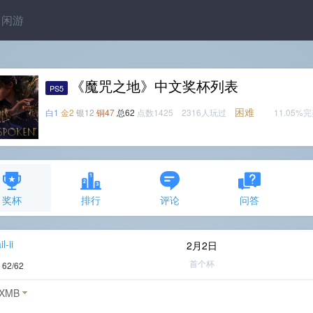
闲游
《魔咒之地》中文奖杯列表
PS5
困难
白1
金2
银12
铜47
总62
点数1425 2316人玩过
11.05%
奖杯
排行
评论
问答
l-ii
2月2日
首个杯
度
62/62
XMB