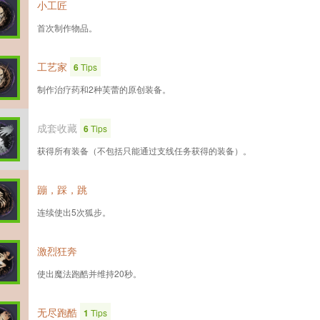
小工匠
首次制作物品。
工艺家
6
Tips
制作治疗药和2种芙蕾的原创装备。
成套收藏
6
Tips
获得所有装备（不包括只能通过支线任务获得的装备）。
蹦，踩，跳
连续使出5次狐步。
激烈狂奔
使出魔法跑酷并维持20秒。
无尽跑酷
1
Tips