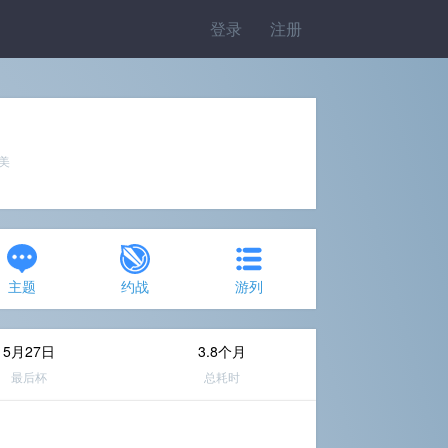
登录
注册
完美
主题
约战
游列
5月27日
3.8个月
最后杯
总耗时