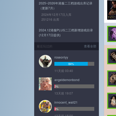
2025~2026年港服二三档游戏出库记录
（更新7月）
2024年12月17日入库
251216 出库
2024.12港服PLUS二三档新增游戏目录
(12月17日提供)
最近玩过的
查看全部
roseonlyy
84%
11天前 03:40
angeldemonbond
2%
13天前 19:07
innocent_wall21
3%
13天前 18:00