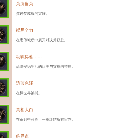
为所当为
撑过梦魇般的灾难。
竭尽全力
在宏伟城堡中展开对决并获胜。
动辄得咎……
品味安稳生活的甜美与灾难的苦痛。
透蓝色泽
在异世界被捕。
真相大白
在审判中获胜，一举终结所有审判。
临界点