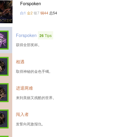
Forspoken
白1
金2
银7
铜44
总54
Forspoken
26
Tips
获得全部奖杯。
相遇
取得神秘的金色手镯。
进退两难
来到美丽又残酷的世界。
闯入者
发誓向死敌报仇。