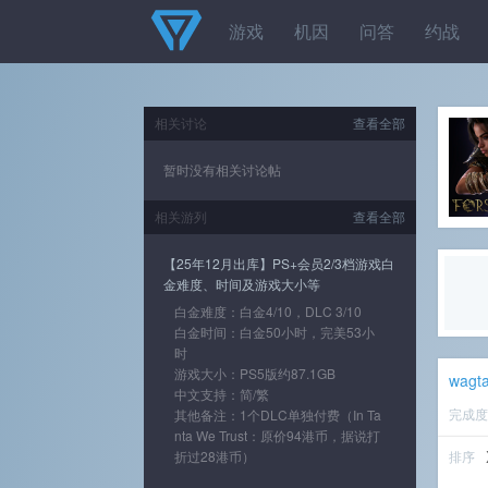
游戏
机因
问答
约战
相关讨论
查看全部
暂时没有相关讨论帖
相关游列
查看全部
【25年12月出库】PS+会员2/3档游戏白
金难度、时间及游戏大小等
白金难度：白金4/10，DLC 3/10
白金时间：白金50小时，完美53小
时
游戏大小：PS5版约87.1GB
wagtai
中文支持：简/繁
完成
其他备注：1个DLC单独付费（In Ta
nta We Trust：原价94港币，据说打
折过28港币）
排序