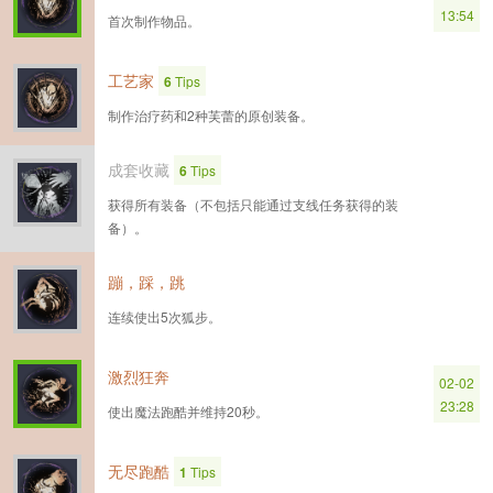
13:54
首次制作物品。
工艺家
6
Tips
制作治疗药和2种芙蕾的原创装备。
成套收藏
6
Tips
获得所有装备（不包括只能通过支线任务获得的装
备）。
蹦，踩，跳
连续使出5次狐步。
激烈狂奔
02-02
23:28
使出魔法跑酷并维持20秒。
无尽跑酷
1
Tips