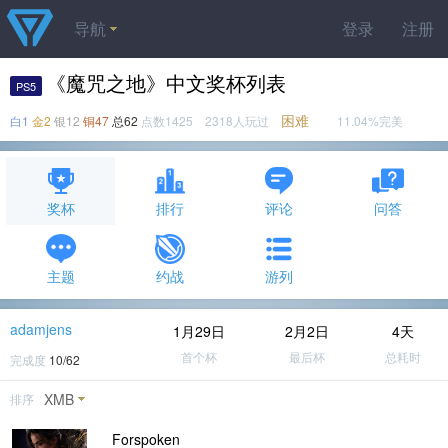
导航
登录
注册
《魔咒之地》中文奖杯列表
PS5
困难
白1
金2
银12
铜47
总62
点数1425 2318人玩过
11.04%完美
奖杯
排行
评论
问答
主题
约战
游列
adamjens
1月29日
2月2日
4天
首个杯
最后杯
总耗时
完成度
10/62
XMB
排序
Forspoken