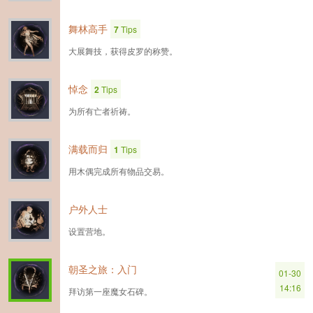
舞林高手
7
Tips
大展舞技，获得皮罗的称赞。
悼念
2
Tips
为所有亡者祈祷。
满载而归
1
Tips
用木偶完成所有物品交易。
户外人士
设置营地。
朝圣之旅：入门
01-30
14:16
拜访第一座魔女石碑。