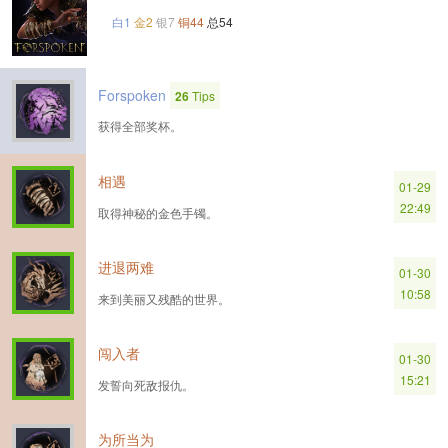
白1
金2
银7
铜44
总54
Forspoken
26
Tips
获得全部奖杯。
相遇
01-29
22:49
取得神秘的金色手镯。
进退两难
01-30
10:58
来到美丽又残酷的世界。
闯入者
01-30
15:21
发誓向死敌报仇。
为所当为