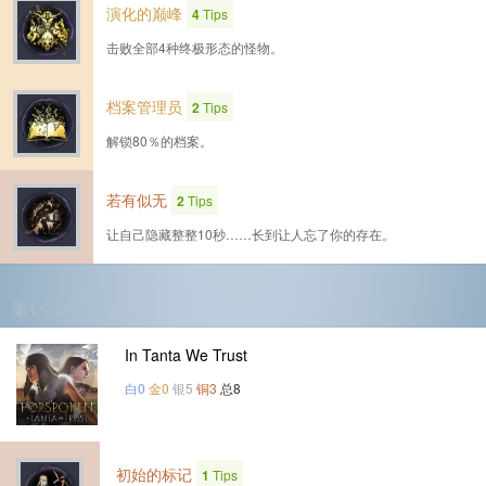
演化的巅峰
4
Tips
击败全部4种终极形态的怪物。
档案管理员
2
Tips
解锁80％的档案。
若有似无
2
Tips
让自己隐藏整整10秒……长到让人忘了你的存在。
第1个DLC
In Tanta We Trust
白0
金0
银5
铜3
总8
初始的标记
1
Tips