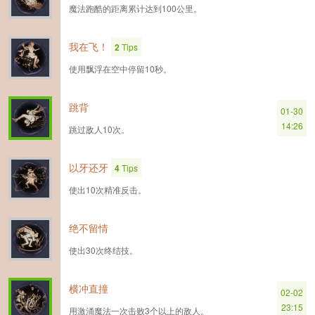
魔法跑酷的距离累计达到100公里。
我在飞！
2
Tips
使用飘浮在空中停留10秒。
跳背
01-30
14:26
跳过敌人10次。
以牙还牙
4
Tips
使出10次精准反击。
绝不留情
使出30次终结技。
横冲直撞
02-02
23:15
用激涌魔法一次击败3个以上的敌人。