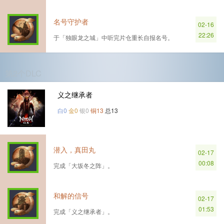
名号守护者
02-16
22:26
于「独眼龙之城」中听完片仓重长自报名号。
第2个DLC
义之继承者
白0
金0
银0
铜13
总13
潜入，真田丸
02-17
00:08
完成「大坂冬之阵」。
和解的信号
02-17
01:53
完成「义之继承者」。