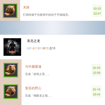
末路
02-03
22:47
打倒徘徊于伦敦塔中的刽子手德瑞克。
第1个DLC
东北之龙
白0
金0
银0
铜13
总13
与半藏重逢
02-03
23:58
完成「妖怪之里」。
复苏的野心
02-16
22:44
完成「独眼龙之城」。