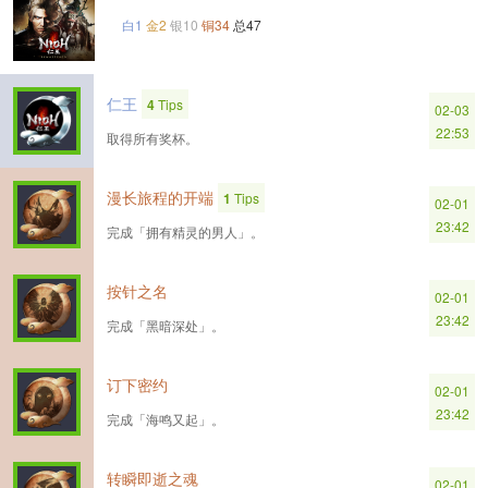
白1
金2
银10
铜34
总47
仁王
4
Tips
02-03
22:53
取得所有奖杯。
漫长旅程的开端
1
Tips
02-01
23:42
完成「拥有精灵的男人」。
按针之名
02-01
23:42
完成「黑暗深处」。
订下密约
02-01
23:42
完成「海鸣又起」。
转瞬即逝之魂
02-01