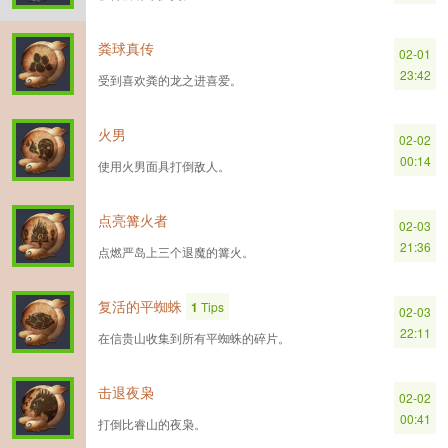
粪球真传
02-01
23:42
受到喜欢粪的龙之进喜爱。
火男
02-02
00:14
使用火男面具打倒敌人。
点亮篝火者
02-03
21:36
点燃严岛上三个退魔的篝火。
复活的平蜘蛛
1
Tips
02-03
22:11
在信贵山收集到所有平蜘蛛的碎片。
击退夜枭
02-02
00:41
打倒比睿山的夜枭。