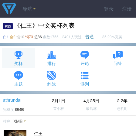
导航
登录
注册
《仁王》中文奖杯列表
PS5
普通
白1
金2
银10
铜73
总86
点数1755 2491人玩过
35.29%完美
奖杯
排行
评论
问答
主题
约战
游列
athrundai
2月1日
4月25日
2.2年
首个杯
最后杯
总耗时
完成度
86/86
XMB
排序
仁王