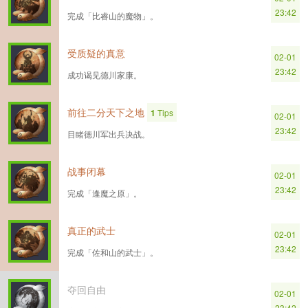
23:42
完成「比睿山的魔物」。
受质疑的真意
02-01
23:42
成功谒见德川家康。
前往二分天下之地
1
Tips
02-01
23:42
目睹德川军出兵决战。
战事闭幕
02-01
23:42
完成「逢魔之原」。
真正的武士
02-01
23:42
完成「佐和山的武士」。
夺回自由
02-01
23:42