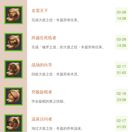
名震天下
03-28
14:38
完成大坂之役・冬篇所有任务。
跨越生死线者
03-28
14:38
完成「修罗之道」的大坂之役・冬篇所有任务。
战场的向导
02-17
01:43
回收大坂之役・冬篇所有木灵。
穷极旋棍者
02-16
23:08
学会旋棍的奥义技能。
温泉访问者
02-17
01:33
泡过大坂之役・冬篇的所有温泉。