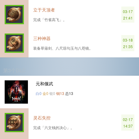
立于天顶者
03-17
21:41
完成「竹雀高飞」。
三种神器
03-18
21:35
装备草薙剑、八尺琼勾玉与八咫镜。
第3个DLC
元和偃武
白0
金0
银0
铜13
总13
灵石失控
02-17
14:37
完成「六文钱的决心」。