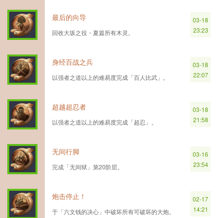
最后的向导
03-18
23:23
回收大坂之役・夏篇所有木灵。
身经百战之兵
03-18
22:07
以强者之道以上的难易度完成「百人比武」。
超越超忍者
03-18
21:58
以强者之道以上的难易度完成「超忍」。
无间行脚
03-16
23:54
完成「无间狱」第20阶层。
炮击停止！
02-17
14:21
于「六文钱的决心」中破坏所有可破坏的大炮。