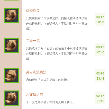
旋棍胜负
03-17
只凭旋棍对「大坂冬之阵」的猿飞佐助造成伤害
20:53
并获得胜利。（召唤稀人・常世同行中则不算达
成）
二天一流
03-17
只凭双木刀对「岩流」的佐佐木小次郎造成伤害
22:00
并获得胜利。（召唤稀人・常世同行中则不算达
成）
英吉利流兵法
02-16
23:48
启动所有「大坂冬之阵」的蛇炮。
六文钱之志
02-17
01:42
于「义之继承者」中打倒真田十勇士。