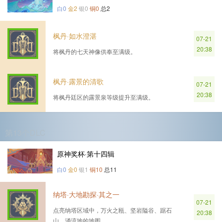
白0
金2
银0
铜0
总2
枫丹·如水澄湛
07-21
20:38
将枫丹的七天神像供奉至满级。
枫丹·露景的清歌
07-21
20:38
将枫丹廷区的露景泉等级提升至满级。
第13个DLC
原神奖杯·第十四辑
白0
金0
银1
铜10
总11
纳塔·大地勘探·其之一
07-21
点亮纳塔区域中，万火之瓯、坚岩隘谷、踞石
20:38
山、涌流地的地图。