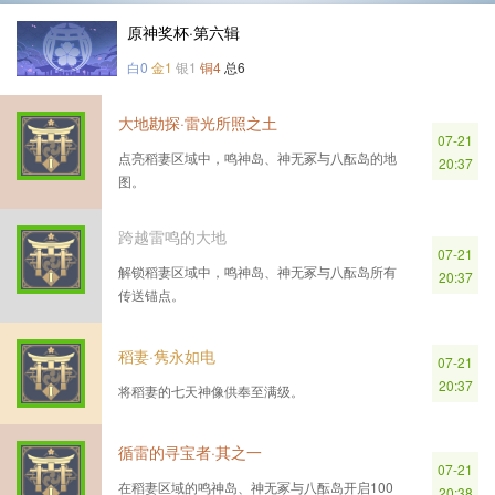
原神奖杯·第六辑
白0
金1
银1
铜4
总6
大地勘探·雷光所照之土
07-21
点亮稻妻区域中，鸣神岛、神无冢与八酝岛的地
20:37
图。
跨越雷鸣的大地
07-21
解锁稻妻区域中，鸣神岛、神无冢与八酝岛所有
20:37
传送锚点。
稻妻·隽永如电
07-21
20:37
将稻妻的七天神像供奉至满级。
循雷的寻宝者·其之一
07-21
在稻妻区域的鸣神岛、神无冢与八酝岛开启100
20:38