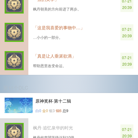
07-21
20:39
枫丹朝美的方向前进了两步。
「这是我喜爱的事物中…」
07-21
20:39
…小小的一部分。
「真是让人垂涎欲滴」
07-21
20:39
帮助恩里改变命运。
第11个DLC
原神奖杯·第十二辑
白0
金0
银3
铜6
总9
枫丹·追忆泉华的时光
07-21
20:39
枫丹的声望等级达到10级。