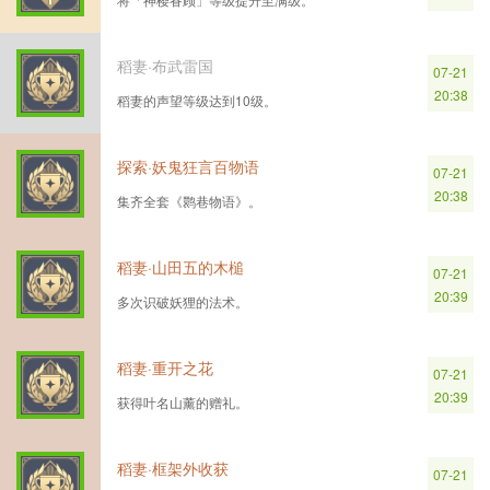
稻妻·布武雷国
07-21
20:38
稻妻的声望等级达到10级。
探索·妖鬼狂言百物语
07-21
20:38
集齐全套《鹮巷物语》。
稻妻·山田五的木槌
07-21
20:39
多次识破妖狸的法术。
稻妻·重开之花
07-21
20:39
获得叶名山薰的赠礼。
稻妻·框架外收获
07-21