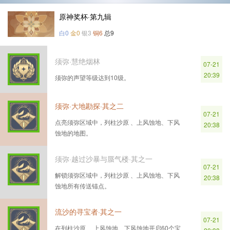
原神奖杯·第九辑
白0
金0
银3
铜6
总9
须弥·慧绝烟林
07-21
20:39
须弥的声望等级达到10级。
须弥·大地勘探·其之二
07-21
点亮须弥区域中，列柱沙原 、上风蚀地、下风
20:38
蚀地的地图。
须弥·越过沙暴与蜃气楼·其之一
07-21
解锁须弥区域中，列柱沙原 、上风蚀地、下风
20:38
蚀地所有传送锚点。
流沙的寻宝者·其之一
07-21
在列柱沙原 、上风蚀地、下风蚀地开启60个宝