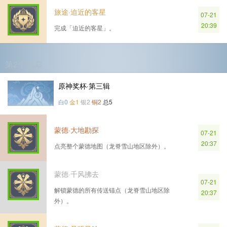
旅途·迫近的客星
07-21
20:39
完成「迫近的客星」。
第2个DLC
原神奖杯·第三辑
白0
金1
银2
铜2
总5
蒙德·大地勘探
07-21
20:37
点亮整个蒙德地图（龙脊雪山地区除外）。
蒙德·千风拂去
07-21
解锁蒙德的所有传送锚点（龙脊雪山地区除
20:37
外）。