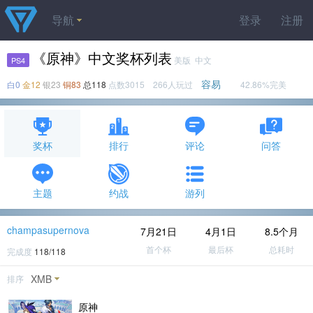
导航
登录
注册
《原神》中文奖杯列表
美版 中文
PS4
容易
白0
金12
银23
铜83
总118
点数3015 266人玩过
42.86%完美
奖杯
排行
评论
问答
主题
约战
游列
champasupernova
7月21日
4月1日
8.5个月
首个杯
最后杯
总耗时
完成度
118/118
XMB
排序
原神