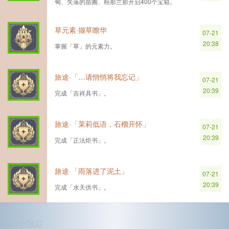
甸、失落的苗圃、桓那兰那开启400个宝箱。
草元素·撷草瞻华
07-21
20:38
掌握「草」的元素力。
旅途·「…请悄悄将我忘记」
07-21
20:39
完成「吉祥具书」。
旅途·「茉莉低语，石榴开怀」
07-21
20:39
完成「正法炬书」。
旅途·「雨落进了泥土」
07-21
20:39
完成「水天供书」。
第8个DLC