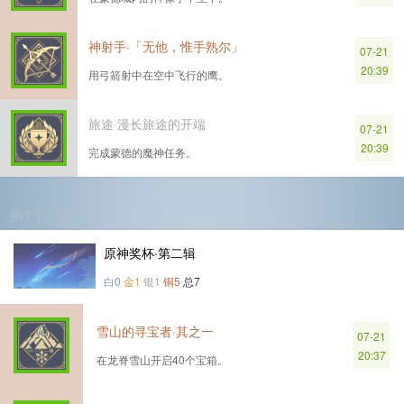
神射手·「无他，惟手熟尔」
07-21
20:39
用弓箭射中在空中飞行的鹰。
旅途·漫长旅途的开端
07-21
20:39
完成蒙德的魔神任务。
第1个DLC
原神奖杯·第二辑
白0
金1
银1
铜5
总7
雪山的寻宝者·其之一
07-21
20:37
在龙脊雪山开启40个宝箱。