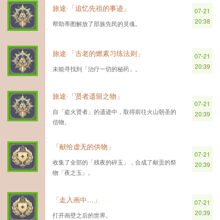
旅途·「追忆先祖的事迹」
07-21
20:38
帮助蒂图解放了部族先民的灵魂。
旅途·「古老的燃素习练法则」
07-21
20:39
未能寻找到「治疗一切的秘药」。
旅途·「贤者遗留之物」
07-21
自「盗火贤者」的遗迹中，取得前往火山朝圣的
20:39
信物。
「献给虚无的供物」
07-21
收集了全部的「残夜的碎玉」，合成了献贡的祭
20:39
物「夜之玉」。
「走入画中…」
07-21
20:39
打开画壁之后的世界。