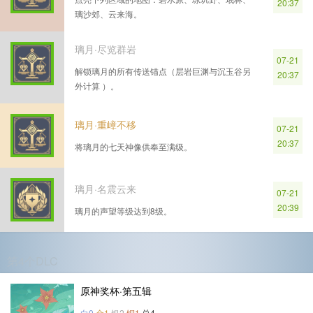
20:37
璃沙郊、云来海。
璃月·尽览群岩
07-21
解锁璃月的所有传送锚点（层岩巨渊与沉玉谷另
20:37
外计算 ）。
璃月·重嶂不移
07-21
20:37
将璃月的七天神像供奉至满级。
璃月·名震云来
07-21
20:39
璃月的声望等级达到8级。
第4个DLC
原神奖杯·第五辑
白0
金1
银2
铜1
总4