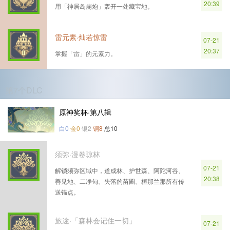
20:39
用「神居岛崩炮」轰开一处藏宝地。
雷元素·灿若惊雷
07-21
20:37
掌握「雷」的元素力。
第7个DLC
原神奖杯·第八辑
白0
金0
银2
铜8
总10
须弥·漫卷琼林
07-21
解锁须弥区域中，道成林、护世森、阿陀河谷、
20:38
善见地、二净甸、失落的苗圃、桓那兰那所有传
送锚点。
旅途·「森林会记住一切」
07-21