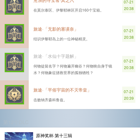
沧浪的寻宝者·其之六
07-21
20:38
在莫尔泰区、伊黎耶林区开启160个宝箱。
旅途·「无影的塞谟奈」
07-21
20:38
结识伊黎耶岛上的一位神秘精灵。
旅途·「水仙十字题解」
07-21
何物徒留名字？何物遍开幽谷？何物映自身于镜
20:38
水？何物象征拯救世界的孤独牺牲？
旅途·「平俗宇宙的不灭帝皇」
07-21
20:39
击败纳齐森科鲁兹。
第12个DLC
原神奖杯·第十三辑