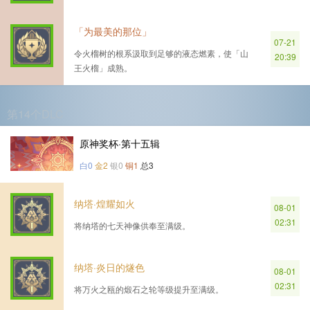
「为最美的那位」
07-21
令火榴树的根系汲取到足够的液态燃素，使「山
20:39
王火榴」成熟。
第14个DLC
原神奖杯·第十五辑
白0
金2
银0
铜1
总3
纳塔·煌耀如火
08-01
02:31
将纳塔的七天神像供奉至满级。
纳塔·炎日的燧色
08-01
02:31
将万火之瓯的煅石之轮等级提升至满级。