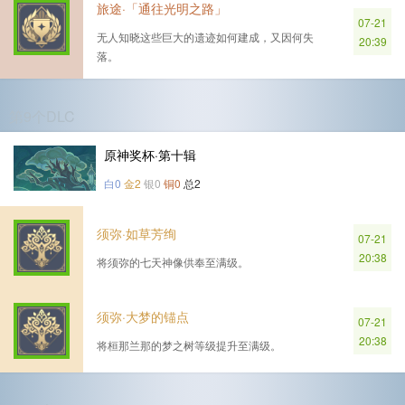
旅途·「通往光明之路」
07-21
无人知晓这些巨大的遗迹如何建成，又因何失
20:39
落。
第9个DLC
原神奖杯·第十辑
白0
金2
银0
铜0
总2
须弥·如草芳绚
07-21
20:38
将须弥的七天神像供奉至满级。
须弥·大梦的锚点
07-21
20:38
将桓那兰那的梦之树等级提升至满级。