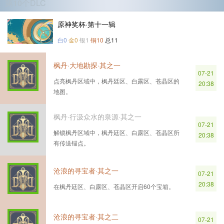
第10个DLC
原神奖杯·第十一辑
白0
金0
银1
铜10
总11
枫丹·大地勘探·其之一
07-21
点亮枫丹区域中，枫丹廷区、白露区、苍晶区的
20:38
地图。
枫丹·行汲众水的泉源·其之一
07-21
解锁枫丹区域中，枫丹廷区、白露区、苍晶区所
20:38
有传送锚点。
沧浪的寻宝者·其之一
07-21
20:38
在枫丹廷区、白露区、苍晶区开启60个宝箱。
沧浪的寻宝者·其之二
07-21