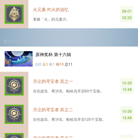
火元素·灼火的追忆
08-01
02:32
掌握「火」的元素力。
第15个DLC
原神奖杯·第十六辑
白0
金0
银1
铜10
总11
月尘的寻宝者·其之一
10-26
15:48
在伦波岛、希汐岛、帕哈岛开启60个宝箱。
月尘的寻宝者·其之二
10-26
15:48
在伦波岛、希汐岛、帕哈岛开启120个宝箱。
月尘的寻宝者·其之三