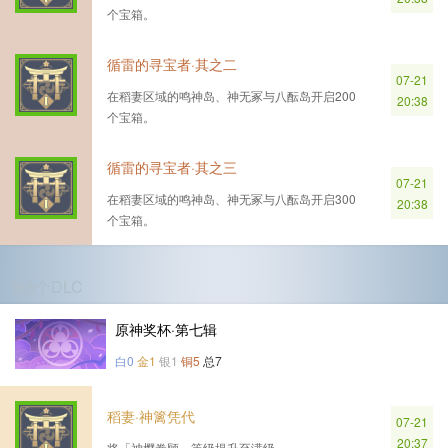
个宝箱。
循雷的寻宝者·其之二
07-21
在稻妻区域的鸣神岛、神无冢与八酝岛开启200
20:38
个宝箱。
循雷的寻宝者·其之三
07-21
在稻妻区域的鸣神岛、神无冢与八酝岛开启300
20:38
个宝箱。
第6个DLC
原神奖杯·第七辑
白0
金1
银1
铜5
总7
稻妻·神篱凭代
07-21
20:37
将「神樱眷顾」等级提升至满级。