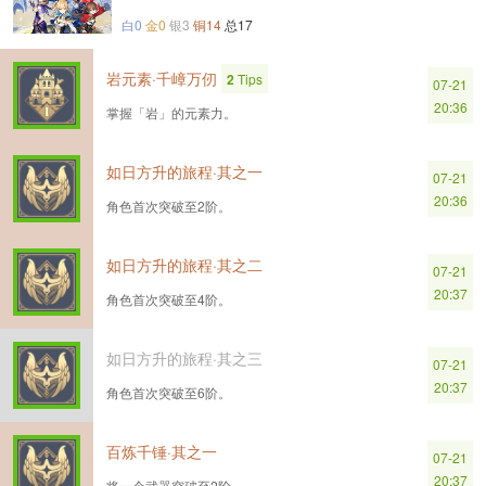
白0
金0
银3
铜14
总17
岩元素·千嶂万仞
2
Tips
07-21
20:36
掌握「岩」的元素力。
如日方升的旅程·其之一
07-21
20:36
角色首次突破至2阶。
如日方升的旅程·其之二
07-21
20:37
角色首次突破至4阶。
如日方升的旅程·其之三
07-21
20:37
角色首次突破至6阶。
百炼千锤·其之一
07-21
20:37
将一个武器突破至2阶。