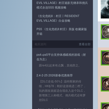
EVIL:VILLAGE》村庄诡影无继承和佣兵
模式全连SSS 视频攻略
《生化危机8：村庄丨RESIDENT
EVIL:VILLAGE》白金攻略
PS5 《生化危机8:村庄》美版 收藏家版
开箱
相关游列
查看全部
ps4+ps5平台支持体感瞄准的游戏（射
击为主）
跟re4比起来有点飘，其他胜之。
2.4-2-25 2026新春优惠推荐
【DLC史低-50%】温特斯家的传
续，HK$78；刚好这游戏进二档了，
玩的朋友就挺适合现在入这个DLC，
新增第三人称模式、佣兵模式还有萝
丝DLC