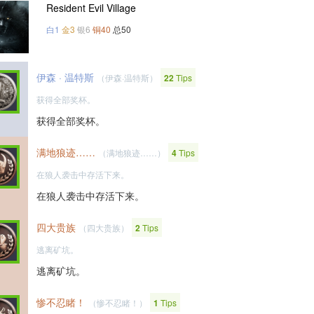
Resident Evil Village
白1
金3
银6
铜40
总50
伊森 · 温特斯
（伊森·温特斯）
22
Tips
获得全部奖杯。
获得全部奖杯。
满地狼迹……
（满地狼迹……）
4
Tips
在狼人袭击中存活下来。
在狼人袭击中存活下来。
四大贵族
（四大贵族）
2
Tips
逃离矿坑。
逃离矿坑。
惨不忍睹！
（惨不忍睹！）
1
Tips