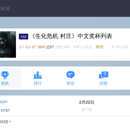
闲游
《生化危机 村庄》中文奖杯列表
PS5
麻烦
白1
金4
银7
铜45
总57
点数1425 6981人玩过
21.9%完美
奖杯
排行
评论
问答
ayer
2月22日
首个杯
度
57/57
XMB