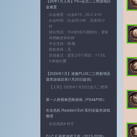
【26年1月入库】PS+会员二三档游戏白
金难度
白金难度：白金6/10，DLC 4/10
白金时间：白金25小时，完美30小
时
秒白情况：可4传5但不能秒白，需留
存档触发和补杯
中文支持：简/繁
联机奖杯：无
其他备注：需至少3个周目；1个DL
C单独付费
【2026年1月】港服PLUS二三档新增及
退库游戏目录(1月20日提供)
【入库】2026年1月20日加入二档库
第一人称视角恐怖游戏（PS4&PS5）
生化危机 Resident Evil 系列全版本游戏
整理
生化危机8 村庄
D.I.C.E.获奖游戏下篇（2013-2026）