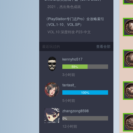
2021，杰出角色成就
《PlayStation专门志Pro》全攻略索引
（VOL.1-10、VOL.SP）
VOL.10 深度特攻-P23-中文
最近玩过的
查看全部
kennyho517
55%
3小时前
fantasit_
100%
5小时前
zhangzong8598
0%
12小时前