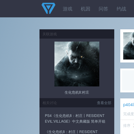
游戏
机因
问答
约战
关联游戏
生化危机8:村庄
相关讨论
查看全部
p404l
完成
PS4《生化危机8：村庄丨RESIDENT
EVIL:VILLAGE》中文典藏版 简单开箱
排序
《生化危机8：村庄丨RESIDENT