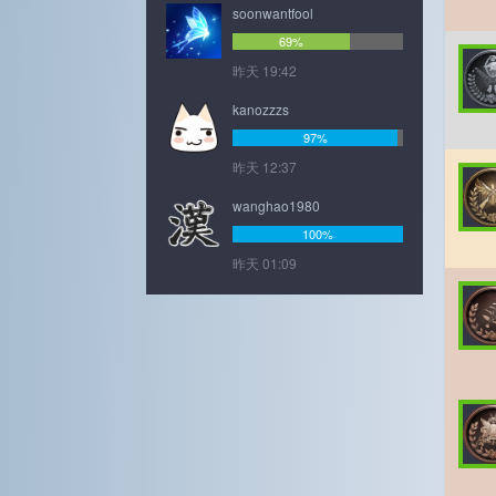
soonwantfool
69%
昨天 19:42
kanozzzs
97%
昨天 12:37
wanghao1980
100%
昨天 01:09