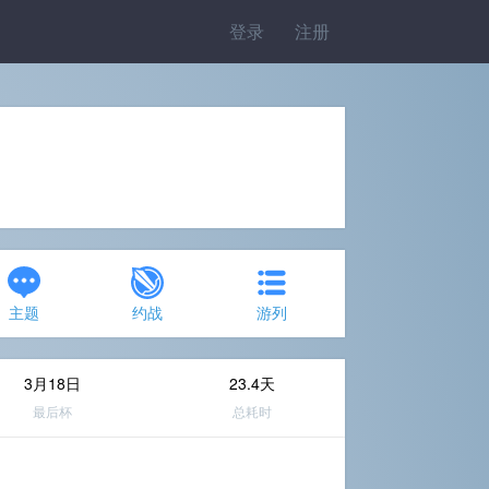
登录
注册
主题
约战
游列
3月18日
23.4天
最后杯
总耗时