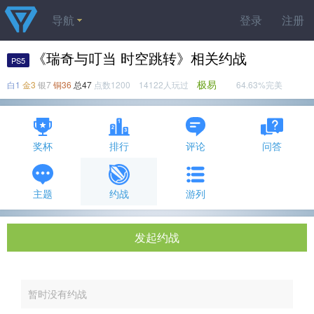
导航
登录
注册
《瑞奇与叮当 时空跳转》相关约战
PS5
极易
白1
金3
银7
铜36
总47
点数1200 14122人玩过
64.63%完美
奖杯
排行
评论
问答
主题
约战
游列
发起约战
暂时没有约战