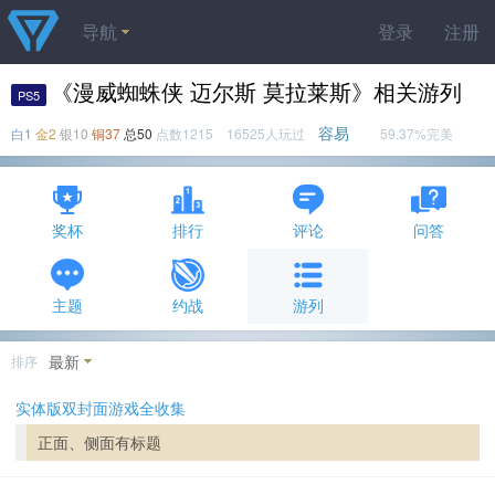
导航
登录
注册
《漫威蜘蛛侠 迈尔斯 莫拉莱斯》相关游列
PS5
容易
白1
金2
银10
铜37
总50
点数1215 16525人玩过
59.37%完美
奖杯
排行
评论
问答
主题
约战
游列
最新
排序
实体版双封面游戏全收集
正面、侧面有标题