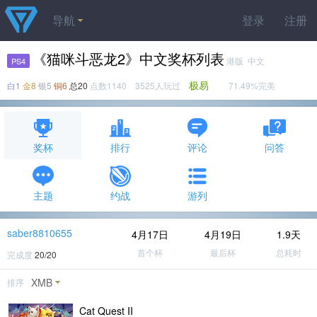
导航
登录
注册
《猫咪斗恶龙2》中文奖杯列表
港版 中文
PS4
极易
白1
金8
银5
铜6
总20
点数1140 3525人玩过
71.49%完美
奖杯
排行
评论
问答
主题
约战
游列
saber8810655
4月17日
4月19日
1.9天
首个杯
最后杯
总耗时
完成度
20/20
XMB
排序
Cat Quest II