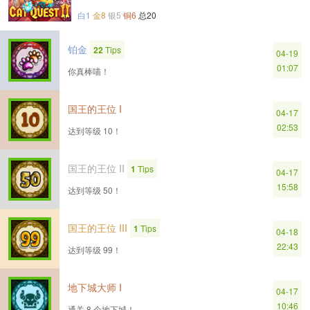
白1
金8
银5
铜6
总20
铂金
22
Tips
04-19
01:07
你真棒喵！
国王的王位 I
04-17
02:53
达到等级 10！
国王的王位 II
1
Tips
04-17
15:58
达到等级 50！
国王的王位 III
1
Tips
04-18
22:43
达到等级 99！
地下城大师 I
04-17
10:46
通关 8 个地下城！