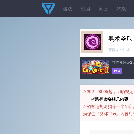
游戏
机因
问答
约战
奥术圣爪 
获得 4 个法术！
猫咪斗恶龙2
PS4
⚠️2021.08.05起，明确
✅奖杯攻略相关内容 
⚠️如有违规则扣除一半N
为保证『奖杯Tips』内