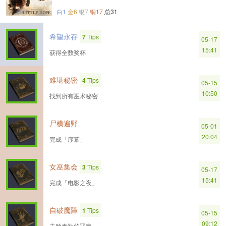
白1
金6
银7
铜17
总31
希望永存
7
Tips
05-17
15:41
获得全数奖杯
难堪秘密
4
Tips
05-15
10:50
找到所有巫术秘密
尸横遍野
05-01
20:04
完成「序幕」
女巫集会
3
Tips
05-17
15:41
完成「电影之夜」
自破魔障
1
Tips
05-15
09:12
击败泰勒的恶魔