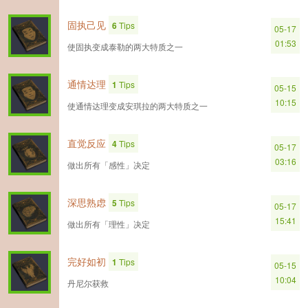
固执己见
6
Tips
05-17
01:53
使固执变成泰勒的两大特质之一
通情达理
1
Tips
05-15
10:15
使通情达理变成安琪拉的两大特质之一
直觉反应
4
Tips
05-17
03:16
做出所有「感性」决定
深思熟虑
5
Tips
05-17
15:41
做出所有「理性」决定
完好如初
1
Tips
05-15
10:04
丹尼尔获救