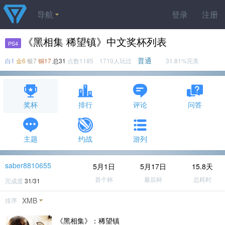
导航
登录
注册
《黑相集 稀望镇》中文奖杯列表
PS4
普通
白1
金6
银7
铜17
总31
点数1185 1710人玩过
31.81%完美
奖杯
排行
评论
问答
主题
约战
游列
saber8810655
5月1日
5月17日
15.8天
首个杯
最后杯
总耗时
完成度
31/31
XMB
排序
《黑相集》：稀望镇