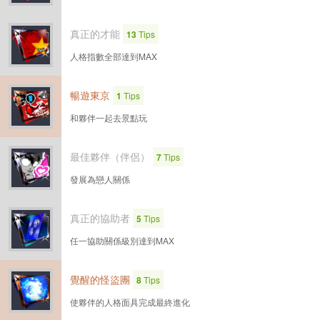
真正的才能
13
Tips
人格指數全部達到MAX
暢遊東京
1
Tips
和夥伴一起去景點玩
最佳夥伴（伴侶）
7
Tips
發展為戀人關係
真正的協助者
5
Tips
任一協助關係級別達到MAX
覺醒的怪盜團
8
Tips
使夥伴的人格面具完成最終進化