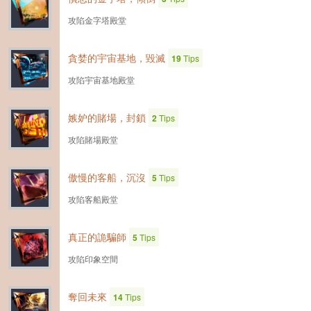
攻陷金字塔殿堂
貪婪的宇宙基地，毀滅
19
Tips
攻陷宇宙基地殿堂
嫉妒的賭場，封鎖
2
Tips
攻陷賭場殿堂
傲慢的客船，沉沒
5
Tips
攻陷客船殿堂
真正的詭騙師
5
Tips
攻陷印象空間
奪回未來
14
Tips