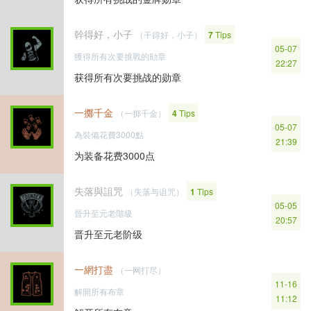
幹得好，小子
（干得好，小子）
7
Tips
05-07
獲得所有次要挑戰的勛章
22:27
获得所有次要挑战的勋章
一擲千金
（一掷千金）
4
Tips
05-07
為裝備花費3000點
21:39
为装备花费3000点
失落與詛咒
（失落与诅咒）
1
Tips
05-05
晉升至元老階級
20:57
晋升至元老阶级
一網打盡
（一网打尽）
11-16
解開所有布章
11:12