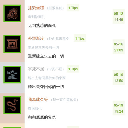
抓緊坐穩
（抓紧坐稳）
1
Tips
05-12
看到熟面孔
14:49
见到熟悉的面孔
外頭漸冷
（外面越来越冷）
1
Tips
05-16
重新建立失去的一切
21:03
重新建立失去的一切
寧死不屈
（宁死不屈）
1
Tips
05-19
騎出去奪回屬於你的東西
13:50
骑出去夺回你的一切
我為此久等
（我一直在等这天）
05-19
徹底報仇
19:24
彻彻底底的复仇