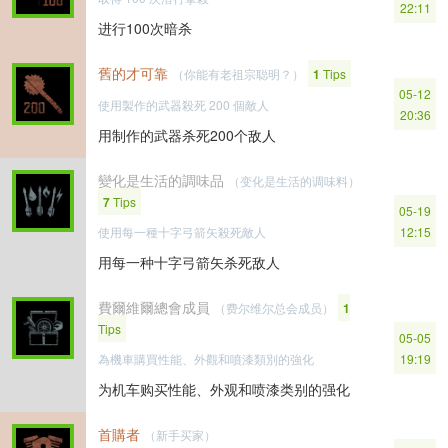
22:11
进行100次暗杀
舊的才可靠
（你能有老祖宗聪明？）
1
Tips
05-12
使用製作的武器殺死 200 個敵人
20:36
用制作的武器杀死200个敌人
變化是生活的調味品
（变化是生活的调味料）
7
Tips
05-19
使用每一種十字弓箭矢殺死敵人
12:15
用每一种十字弓箭矢杀死敌人
費爾維爾總會成員
（费尔维尔总会成员）
1
Tips
05-05
為機車購買性能、外觀和噴漆類別的強化
19:19
为机车购买性能、外观和喷漆类别的强化
首購者
（新手买家）