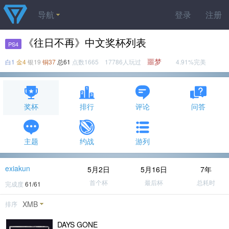
导航
登录
注册
《往日不再》中文奖杯列表
PS4
噩梦
白1
金4
银19
铜37
总61
点数1665 17786人玩过
4.91%完美
奖杯
排行
评论
问答
主题
约战
游列
exiakun
5月2日
5月16日
7年
首个杯
最后杯
总耗时
完成度
61/61
XMB
排序
DAYS GONE