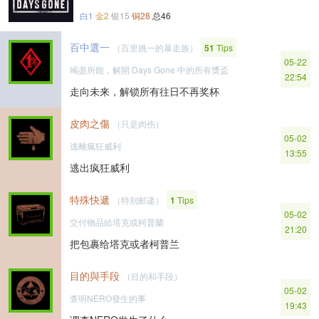
白1
金2
银15
铜28
总46
百中選一
（百里挑一的暴走族）
51
Tips
05-22
竭盡所能，解開 Days Gone 中的所有獎盃
22:54
走向未来，解锁所有往日不再奖杯
皮肉之傷
（只是肉伤）
05-02
逃離瘋狂威利
13:55
逃出疯狂威利
特殊快遞
（特别邮递）
1
Tips
05-02
交付物品給塔克或柯普蘭
21:20
把包裹给塔克或者柯普兰
目的與手段
（目的和手段）
05-02
查明NERO發生的事
19:43