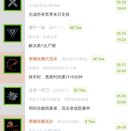
05-20
完成世界末日劇情線
19:43
完成所有世界末日支线
擺平一個
（摆平一个）
22
Tips
05-04
解決第一批暴走潮
16:23
解决第1次尸潮
費爾維爾式甩尾
（费尔维尔式甩尾）
14
Tips
05-21
騎車時，甩尾時間累積 10 分鐘
20:05
骑车时，甩尾时间累计10分钟
這是一把刀
（这是把刀）
21
Tips
05-05
使用刀刃殺死殘暴者、迅擊者或怒暴種
20:50
用到击败残暴者、讯击者或怒暴种
費爾維爾鬼影
（费尔维尔鬼影）
2
Tips
05-09
取得 100 次潛行擊殺