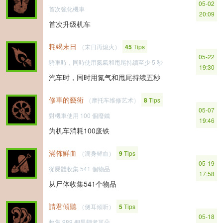
05-02
首次強化機車
20:09
首次升级机车
耗竭末日
（末日再熄火）
45
Tips
05-22
騎車時，同時使用氮氣和甩尾持續至少 5 秒
19:30
汽车时，同时用氮气和甩尾持续五秒
修車的藝術
（摩托车维修艺术）
8
Tips
05-07
對機車使用 100 個廢鐵
19:46
为机车消耗100废铁
滿佈鮮血
（满身鲜血）
9
Tips
05-19
從屍體收集 541 個物品
17:58
从尸体收集541个物品
請君傾聽
（侧耳倾听）
5
Tips
05-18
收集 989 個異變者耳朵