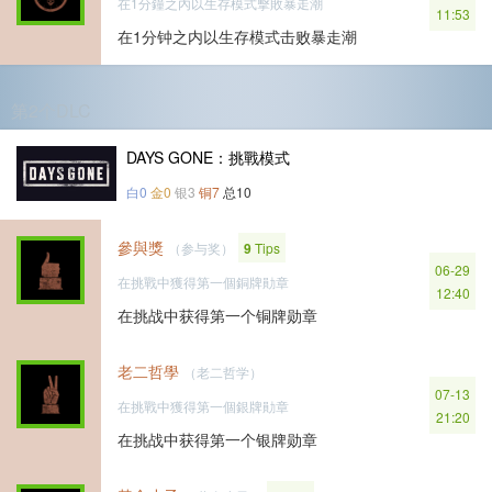
在1分鐘之內以生存模式擊敗暴走潮
11:53
在1分钟之内以生存模式击败暴走潮
第2个DLC
DAYS GONE：挑戰模式
白0
金0
银3
铜7
总10
參與獎
（参与奖）
9
Tips
06-29
在挑戰中獲得第一個銅牌勛章
12:40
在挑战中获得第一个铜牌勋章
老二哲學
（老二哲学）
07-13
在挑戰中獲得第一個銀牌勛章
21:20
在挑战中获得第一个银牌勋章