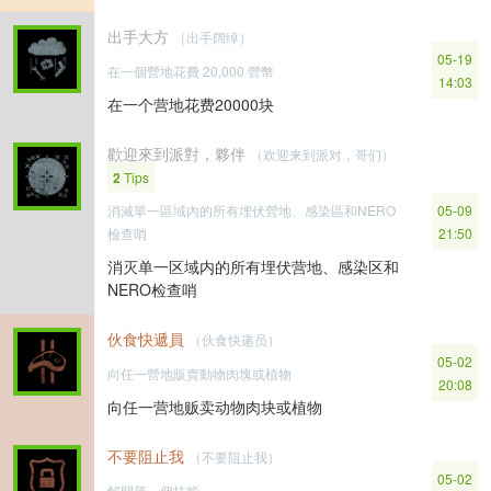
出手大方
（出手阔绰）
05-19
在一個營地花費 20,000 營幣
14:03
在一个营地花费20000块
歡迎來到派對，夥伴
（欢迎来到派对，哥们）
2
Tips
消滅單一區域內的所有埋伏營地、感染區和NERO
05-09
檢查哨
21:50
消灭单一区域内的所有埋伏营地、感染区和
NERO检查哨
伙食快遞員
（伙食快递员）
05-02
向任一營地販賣動物肉塊或植物
20:08
向任一营地贩卖动物肉块或植物
不要阻止我
（不要阻止我）
05-02
解開第一個技能