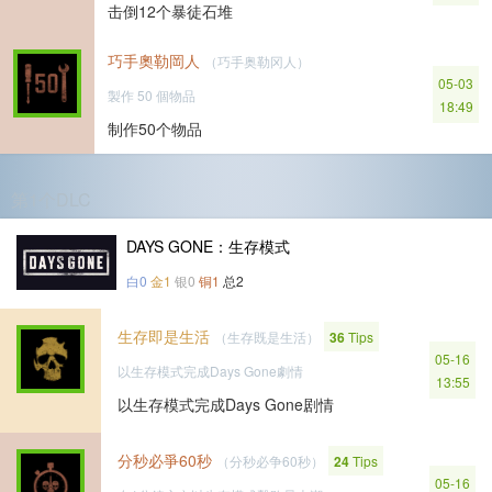
击倒12个暴徒石堆
巧手奧勒岡人
（巧手奥勒冈人）
05-03
製作 50 個物品
18:49
制作50个物品
第1个DLC
DAYS GONE：生存模式
白0
金1
银0
铜1
总2
生存即是生活
（生存既是生活）
36
Tips
05-16
以生存模式完成Days Gone劇情
13:55
以生存模式完成Days Gone剧情
分秒必爭60秒
（分秒必争60秒）
24
Tips
05-16