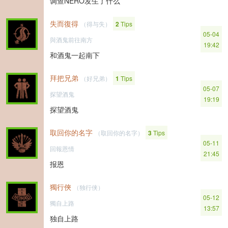
调查NERO发生了什么
失而復得
（得与失）
2
Tips
05-04
與酒鬼前往南方
19:42
和酒鬼一起南下
拜把兄弟
（好兄弟）
1
Tips
05-07
探望酒鬼
19:19
探望酒鬼
取回你的名字
（取回你的名字）
3
Tips
05-11
回報恩情
21:45
报恩
獨行俠
（独行侠）
05-12
獨自上路
13:57
独自上路