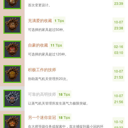
23:39
首次变更设计。
充满爱的收藏
1
Tips
10-07
23:38
可选择的家具超过50种。
自豪的收藏
11
Tips
02-16
03:10
可选择的家具超过120种。
积极工作的技师
10-07
21:53
协助蒸气机关管理所20次。
可靠的高明技师
18
Tips
10-07
21:56
让蒸气机关管理所发生蒸气力极限突破。
另一个迷你皇冠
18
Tips
10-12
在大师等级任务或探索中，首次捕捉到最小冠的环
03:22