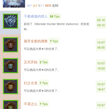
白1
金2
银11
铜36
总50
千载难逢的猎人
59
Tips
02-16
获得了《Monster Hunter World: Iceborne》所有奖
03:10
杯。
展开全新的调查
7
Tips
10-07
06:05
可以挑战大师★1的任务了。
正式开始
2
Tips
10-07
15:53
可以挑战大师★2的任务了。
幻之古龙
7
Tips
10-07
18:47
可以挑战大师★3的任务了。
不屈之心
7
Tips
10-07