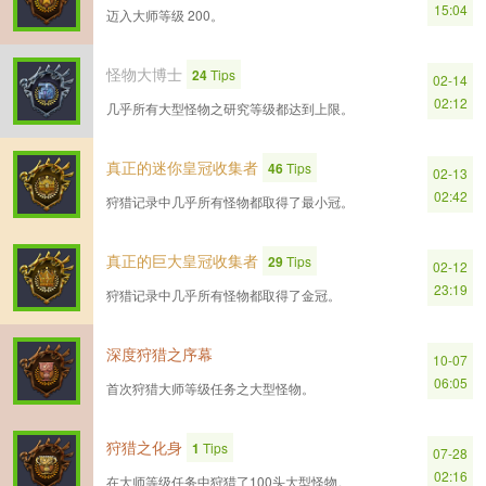
15:04
迈入大师等级 200。
怪物大博士
24
Tips
02-14
02:12
几乎所有大型怪物之研究等级都达到上限。
真正的迷你皇冠收集者
46
Tips
02-13
02:42
狩猎记录中几乎所有怪物都取得了最小冠。
真正的巨大皇冠收集者
29
Tips
02-12
23:19
狩猎记录中几乎所有怪物都取得了金冠。
深度狩猎之序幕
10-07
06:05
首次狩猎大师等级任务之大型怪物。
狩猎之化身
1
Tips
07-28
02:16
在大师等级任务中狩猎了100头大型怪物。