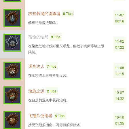
求知若渴的调查魂
8
Tips
11-07
00:16
解析特殊痕迹50次。
宿命的结局
9
Tips
11-02
在聚魔之地讨伐歼世灭尽龙，解放了大师等级上限
07:22
限制。
调查达人
7
Tips
11-08
11:15
在永霜冻土所有营地设营。
治愈之源
2
Tips
10-07
14:32
在自然的温泉中获得治愈。
飞翔爪使用者
5
Tips
10-10
01:35
接受飞翔爪指南，习得新的狩猎术。