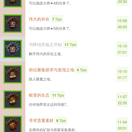
23:34
可以挑战大师★4的任务了。
伟大的存在
7
Tips
10-09
00:20
可以挑战大师★5的任务了。
与终结共临之开始
11
Tips
10-10
01:01
解开伟大的存在之谜。
前往聚集探求与发现之地
4
Tips
10-10
01:17
踏入聚魔之地。
蜕变的生态
11
Tips
11-07
22:35
任何地带首次达到等级7。
寻求贵重素材
9
Tips
11-04
00:51
在稀有的矿脉与骨冢采集素材。