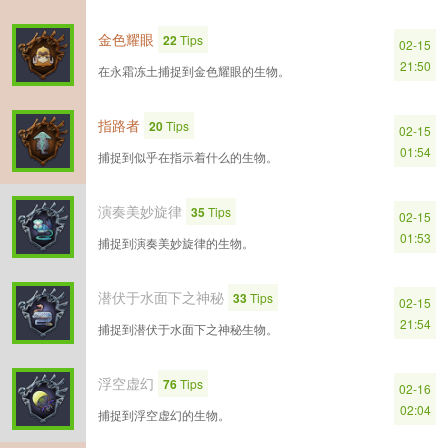
金色耀眼
22
Tips
02-15
21:50
在永霜冻土捕捉到金色耀眼的生物。
指路者
20
Tips
02-15
01:54
捕捉到似乎在指示着什么的生物。
演奏美妙旋律
35
Tips
02-15
01:53
捕捉到演奏美妙旋律的生物。
潜伏于水面下之神秘
33
Tips
02-15
21:54
捕捉到潜伏于水面下之神秘生物。
浮空虚幻
76
Tips
02-16
02:04
捕捉到浮空虚幻的生物。