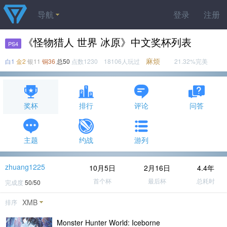
导航
登录
注册
《怪物猎人 世界 冰原》中文奖杯列表
PS4
麻烦
白1
金2
银11
铜36
总50
点数1230 18106人玩过
21.32%完美
奖杯
排行
评论
问答
主题
约战
游列
zhuang1225
10月5日
2月16日
4.4年
首个杯
最后杯
总耗时
完成度
50/50
XMB
排序
Monster Hunter World: Iceborne