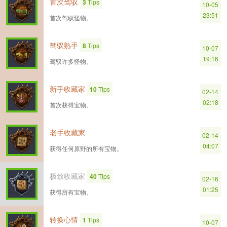
首次驾驭
3
Tips
10-05
23:51
首次驾驭怪物。
驾驭熟手
8
Tips
10-07
19:16
驾驭许多怪物。
新手收藏家
10
Tips
02-14
02:18
首次获得宝物。
老手收藏家
02-14
04:07
获得任何原野的所有宝物。
极致收藏家
40
Tips
02-16
01:25
获得所有宝物。
转换心情
1
Tips
10-07