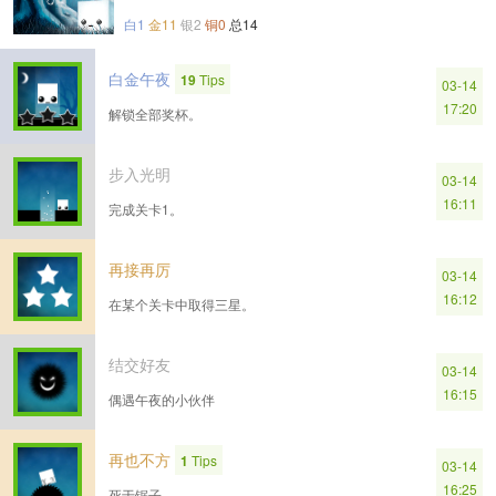
白1
金11
银2
铜0
总14
白金午夜
19
Tips
03-14
17:20
解锁全部奖杯。
步入光明
03-14
16:11
完成关卡1。
再接再厉
03-14
16:12
在某个关卡中取得三星。
结交好友
03-14
16:15
偶遇午夜的小伙伴
再也不方
1
Tips
03-14
16:25
死于锯子