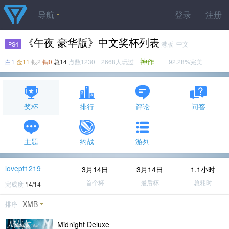
导航
登录
注册
《午夜 豪华版》中文奖杯列表
港版 中文
PS4
神作
白1
金11
银2
铜0
总14
点数1230 2668人玩过
92.28%完美
奖杯
排行
评论
问答
主题
约战
游列
lovept1219
3月14日
3月14日
1.1小时
首个杯
最后杯
总耗时
完成度
14/14
XMB
排序
Midnight Deluxe