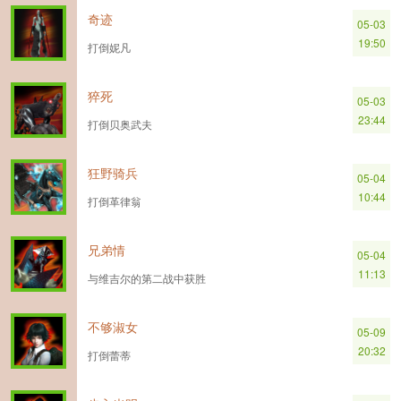
奇迹
05-03
19:50
打倒妮凡
猝死
05-03
23:44
打倒贝奥武夫
狂野骑兵
05-04
10:44
打倒革律翁
兄弟情
05-04
11:13
与维吉尔的第二战中获胜
不够淑女
05-09
20:32
打倒蕾蒂