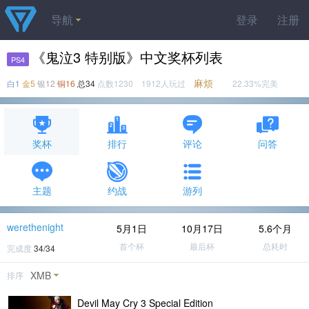
导航
登录
注册
《鬼泣3 特别版》中文奖杯列表
PS4
麻烦
白1
金5
银12
铜16
总34
点数1230 1912人玩过
22.33%完美
奖杯
排行
评论
问答
主题
约战
游列
werethenight
5月1日
10月17日
5.6个月
首个杯
最后杯
总耗时
完成度
34/34
XMB
排序
Devil May Cry 3 Special Edition