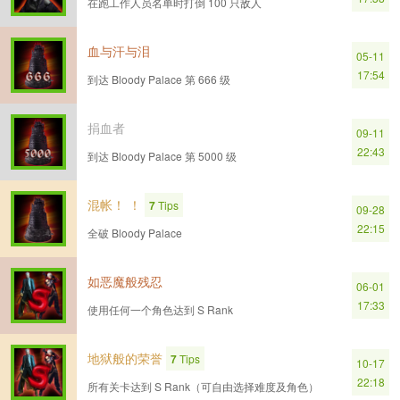
在跑工作人员名单时打倒 100 只敌人
血与汗与泪
05-11
17:54
到达 Bloody Palace 第 666 级
捐血者
09-11
22:43
到达 Bloody Palace 第 5000 级
混帐！ ！
7
Tips
09-28
22:15
全破 Bloody Palace
如恶魔般残忍
06-01
17:33
使用任何一个角色达到 S Rank
地狱般的荣誉
7
Tips
10-17
22:18
所有关卡达到 S Rank（可自由选择难度及角色）