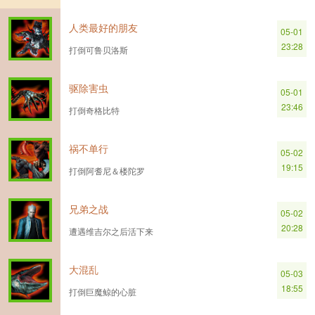
人类最好的朋友
05-01
23:28
打倒可鲁贝洛斯
驱除害虫
05-01
23:46
打倒奇格比特
祸不单行
05-02
19:15
打倒阿耆尼＆楼陀罗
兄弟之战
05-02
20:28
遭遇维吉尔之后活下来
大混乱
05-03
18:55
打倒巨魔鲸的心脏