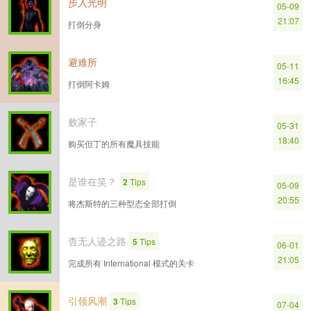
步入光明
05-09
21:07
打倒分身
避难所
05-11
16:45
打倒阿卡姆
败家子
05-31
18:40
购买但丁的所有魔具技能
是谁在笑？
2
Tips
05-09
20:55
将杰斯特的三种型态全部打倒
杳无人迹之路
5
Tips
06-01
21:05
完成所有 International 模式的关卡
引领风潮
3
Tips
07-04