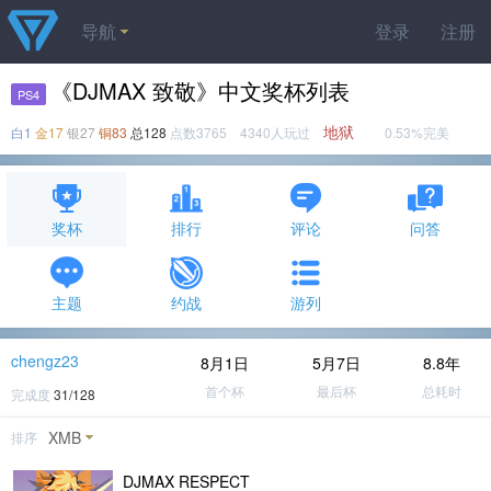
导航
登录
注册
《DJMAX 致敬》中文奖杯列表
PS4
地狱
白1
金17
银27
铜83
总128
点数3765 4340人玩过
0.53%完美
奖杯
排行
评论
问答
主题
约战
游列
chengz23
8月1日
5月7日
8.8年
首个杯
最后杯
总耗时
完成度
31/128
XMB
排序
DJMAX RESPECT