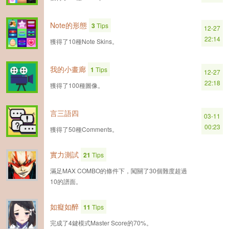
Note的形態
3
Tips
12-27
22:14
獲得了10種Note Skins。
我的小畫廊
1
Tips
12-27
22:18
獲得了100種圖像。
言三語四
03-11
00:23
獲得了50種Comments。
實力測試
21
Tips
滿足MAX COMBO的條件下，闖關了30個難度超過
10的譜面。
如癡如醉
11
Tips
完成了4鍵模式Master Score的70%。