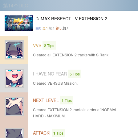
第14个DLC
DJMAX RESPECT : V EXTENSION 2
白0
金1
银1
铜5
总7
VVS
2
Tips
Cleared all EXTENSION 2 tracks with S Rank.
I HAVE NO FEAR
5
Tips
Cleared VERSUS Mission.
NEXT LEVEL
1
Tips
Cleared EXTENSION 2 tracks in order of NORMAL -
HARD - MAXIMUM.
ATTACK!
1
Tips