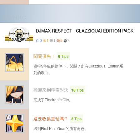
第2个DLC
DJMAX RESPECT : CLAZZIQUAI EDITION PACK
白0
金1
银1
铜5
总7
闖關優先！
6
Tips
獲得S等級的條件下，闖關了所有Clazziquai Edition系
列的歌曲。
歡迎來到彈奏對決
18
Tips
完成了Electronic City。
還要收集畫軸嗎？
3
Tips
遇到First Kiss Gear的所有角色。