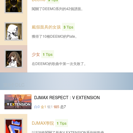
闖關了DEEMO系列的42個譜面。
戴假面具的女孩
3
Tips
獲得了10種DEEMO的Plate。
少女
1
Tips
在DEEMO的歌曲中第一次失敗了。
第9个DLC
DJMAX RESPECT : V EXTENSION
白0
金1
银1
铜5
总7
DJMAX學院
1
Tips
以S評級闖關了所有V EXTENSION系列的歌曲。