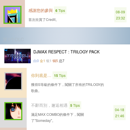
感謝您的參與
6
Tips
08-09
23:32
首次欣賞了Credit。
第1个DLC
DJMAX RESPECT : TRILOGY PACK
白0
金1
银1
铜5
总7
你到底是…
15
Tips
獲得S等級的條件下，闖關了所有的TRILOGY的
歌曲。
不辭而別，邂逅相遇
5
Tips
04-18
滿足MAX COMBO的條件下，闖關
21:46
了"Someday"。