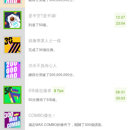
是半空?是半滿!
12-27
23:04
到達了50級。
就像專業人士一樣
完成了30個任務。
功夫不負有心人
總得分突破了200,000,000分。
S等級征服者
3
Tips
08-31
00:03
50次獲得了S等級。
COMBO優先！
滿足MAX COMBO的條件下，闖關了300個譜面。