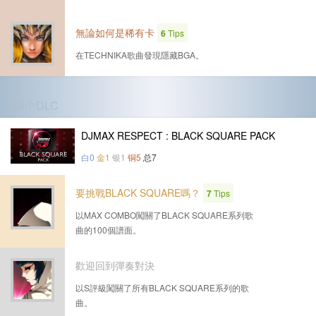
無論如何是稀有卡
6
Tips
在TECHNIKA歌曲發現隱藏BGA。
第4个DLC
DJMAX RESPECT : BLACK SQUARE PACK
白0
金1
银1
铜5
总7
要挑戰BLACK SQUARE嗎？
7
Tips
以MAX COMBO闖關了BLACK SQUARE系列歌
曲的100個譜面。
歡迎回到彈奏對決
以S評級闖關了所有BLACK SQUARE系列的歌
曲。