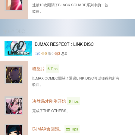
連續10次闖關了BLACK SQUARE系列中的一首
歌曲。
第5个DLC
DJMAX RESPECT : LINK DISC
白0
金0
银0
铜3
总3
磁盤片
6
Tips
以MAX COMBO闖關了通過LINK DISC可以獲得的所有
歌曲。
决胜局才刚刚开始
6
Tips
完成了THE OTHERS。
DJMAX會回歸。
22
Tips