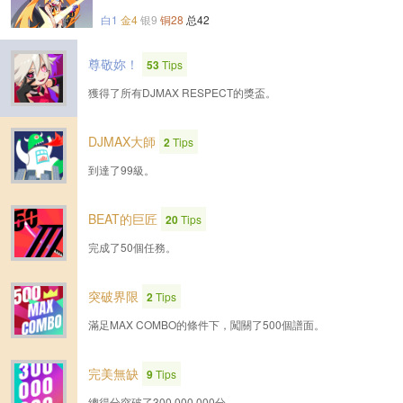
白1
金4
银9
铜28
总42
尊敬妳！
53
Tips
獲得了所有DJMAX RESPECT的獎盃。
DJMAX大師
2
Tips
到達了99級。
BEAT的巨匠
20
Tips
完成了50個任務。
突破界限
2
Tips
滿足MAX COMBO的條件下，闖關了500個譜面。
完美無缺
9
Tips
總得分突破了300,000,000分。