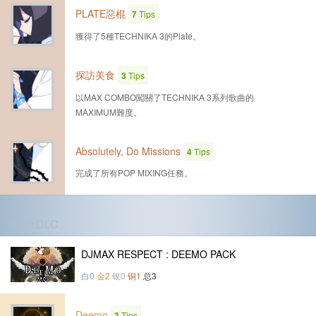
PLATE惡棍
7
Tips
獲得了5種TECHNIKA 3的Plate。
探訪美食
3
Tips
以MAX COMBO闖關了TECHNIKA 3系列歌曲的
MAXIMUM難度。
Absolutely, Do Missions
4
Tips
完成了所有POP MIXING任務。
第8个DLC
DJMAX RESPECT : DEEMO PACK
白0
金2
银0
铜1
总3
Deemo
3
Tips