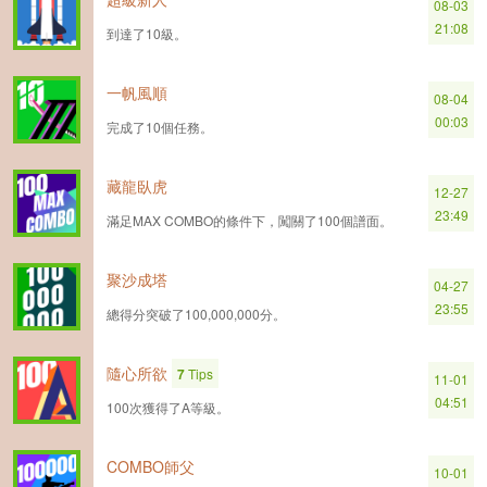
08-03
21:08
到達了10級。
一帆風順
08-04
00:03
完成了10個任務。
藏龍臥虎
12-27
23:49
滿足MAX COMBO的條件下，闖關了100個譜面。
聚沙成塔
04-27
23:55
總得分突破了100,000,000分。
隨心所欲
7
Tips
11-01
04:51
100次獲得了A等級。
COMBO師父
10-01