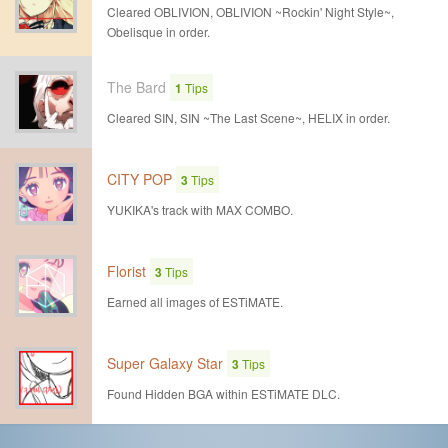
Cleared OBLIVION, OBLIVION ~Rockin' Night Style~,
Obelisque in order.
The Bard
1
Tips
Cleared SIN, SIN ~The Last Scene~, HELIX in order.
CITY POP
3
Tips
YUKIKA's track with MAX COMBO.
Florist
3
Tips
Earned all images of ESTiMATE.
Super Galaxy Star
3
Tips
Found Hidden BGA within ESTiMATE DLC.