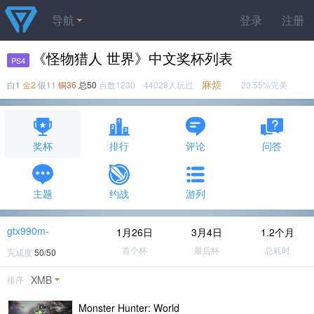
导航
登录
注册
《怪物猎人 世界》中文奖杯列表
PS4
麻烦
白1
金2
银11
铜36
总50
点数1230 44028人玩过
20.55%完美
奖杯
排行
评论
问答
主题
约战
游列
gtx990m-
1月26日
3月4日
1.2个月
首个杯
最后杯
总耗时
完成度
50/50
XMB
排序
Monster Hunter: World