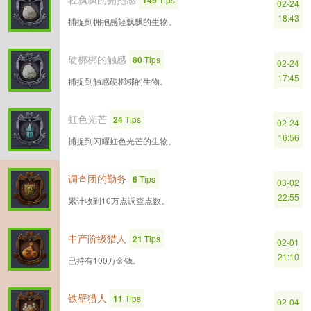
149
02-24
18:43
捕捉到拥抱感轻飘飘的生物。
硬梆梆的触感
80
Tips
02-24
17:45
捕捉到触感硬梆梆的生物。
虹色光芒
24
Tips
02-24
16:56
捕捉到闪耀虹色光芒的生物。
调查团的勤务
6
Tips
03-02
22:55
累计收到10万点调查点数。
中产阶级猎人
21
Tips
02-01
21:10
已持有100万金钱。
铁壁猎人
11
Tips
02-04