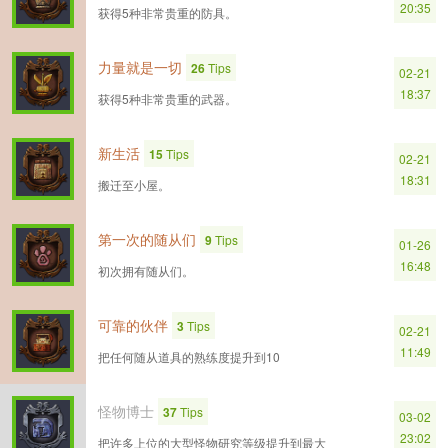
20:35
获得5种非常贵重的防具。
力量就是一切
26
Tips
02-21
18:37
获得5种非常贵重的武器。
新生活
15
Tips
02-21
18:31
搬迁至小屋。
第一次的随从们
9
Tips
01-26
16:48
初次拥有随从们。
可靠的伙伴
3
Tips
02-21
11:49
把任何随从道具的熟练度提升到10
怪物博士
37
Tips
03-02
23:02
把许多上位的大型怪物研究等级提升到最大