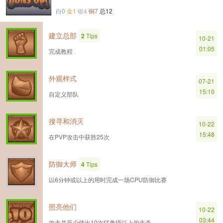
白0
金1
银4
铜7
总12
建立总部
2
Tips
10-21
01:05
完成教程
外观样式
07-21
15:10
自定义部队
搜寻和消灭
10-22
15:48
在PVP攻击中获胜25次
防御大师
4
Tips
以6分钟或以上的用时完成一场CPU防御比赛
照亮他们
10-22
03:44
攻击并至少使出10次猛兽级以上的击杀