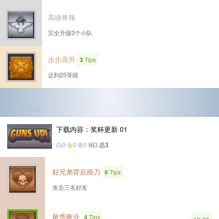
高级将领
完全升级3个小队
步步高升
3
Tips
达到25等级
第1个DLC
下载内容：奖杯更新 01
白0
金0
银0
铜3
总3
好兄弟背后插刀
6
Tips
攻击三名好友
敬责敬业
4
Tips