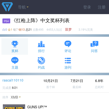
导航
登录
注册
《扛枪上阵》中文奖杯列表
PS4
噩梦
白0
金1
银7
铜13
总21
点数495 4453人玩过
3.19%完美
奖杯
排行
评论
问答
主题
约战
游列
rascal110110
10月21日
7月21日
6.8年
首个杯
最后杯
总耗时
完成度
8/21
XMB
排序
GUNS UP!™