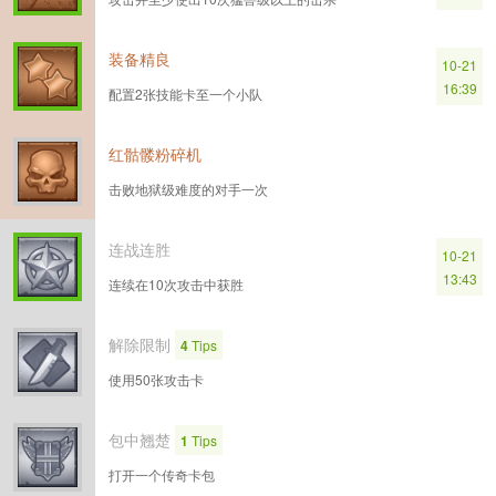
装备精良
10-21
16:39
配置2张技能卡至一个小队
红骷髅粉碎机
击败地狱级难度的对手一次
连战连胜
10-21
13:43
连续在10次攻击中获胜
解除限制
4
Tips
使用50张攻击卡
包中翘楚
1
Tips
打开一个传奇卡包