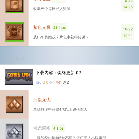
10-22
14:25
收集三个每日登入奖励
紫色光辉
23
Tips
10-22
15:04
从PVP奖励或卡片包中获得传说卡
第2个DLC
下载内容：奖杯更新 02
白0
金0
银1
铜1
总2
后援无忧
单场战役中获得4名以上退伍军人
考虑周密
4
Tips
一场战役中增殖5种不同的退伍军人小队类型